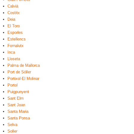
Calvià
Costitx
Deia
El Toro
Esporles
Estellencs
Fornalutx
Inca
Lloseta
Palma de Mallorca
Port de Sóller
Portixol-El Molinar
Portol
Puigpunyent
Sant Elm
Sant Joan
Santa Maria
Santa Ponsa
Selva
Soller