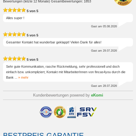
Bewertungen (letzte 12 Monate) Gesamtbewertungen: 1853
5
von
5
Alles super !
Gast
am 05.08.2026
5
von
5
Gesamter Kontakt hat wunderbar geklappt! Vielen Dank für alles!
Gast
am 29.07.2026
5
von
5
Sehr gute Kommunikation, rasche Rückmeldung, sehr professionell und doch
einfach bzw. unkompliziert; Kontakt mit MitarbeiterInnen von fincas4you durch die
Bank
...
» mehr
Gast
am 28.07.2026
Kundenbewertungen powered by
eKomi
BESTPREIS-GARANTIE