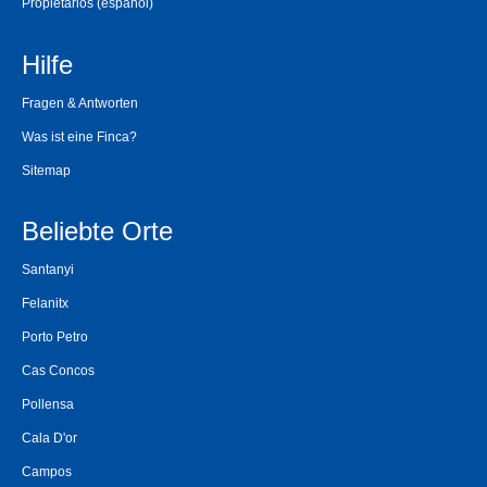
Propietarios
(español)
Hilfe
Fragen & Antworten
Was ist eine Finca?
Sitemap
Beliebte Orte
Santanyi
Felanitx
Porto Petro
Cas Concos
Pollensa
Cala D'or
Campos