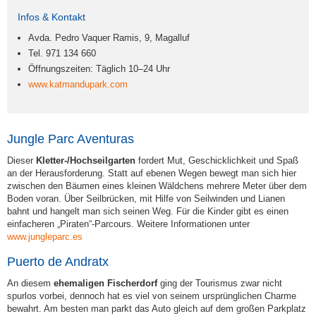
Infos & Kontakt
Avda. Pedro Vaquer Ramis, 9, Magalluf
Tel. 971 134 660
Öffnungszeiten: Täglich 10–24 Uhr
www.katmandupark.com
Jungle Parc Aventuras
Dieser
Kletter-/Hochseilgarten
fordert Mut, Geschicklichkeit und Spaß
an der Herausforderung. Statt auf ebenen Wegen bewegt man sich hier
zwischen den Bäumen eines kleinen Wäldchens mehrere Meter über dem
Boden voran. Über Seilbrücken, mit Hilfe von Seilwinden und Lianen
bahnt und hangelt man sich seinen Weg. Für die Kinder gibt es einen
einfacheren „Piraten“-Parcours. Weitere Informationen unter
www.jungleparc.es
Puerto de Andratx
An diesem
ehemaligen Fischerdorf
ging der Tourismus zwar nicht
spurlos vorbei, dennoch hat es viel von seinem ursprünglichen Charme
bewahrt. Am besten man parkt das Auto gleich auf dem großen Parkplatz