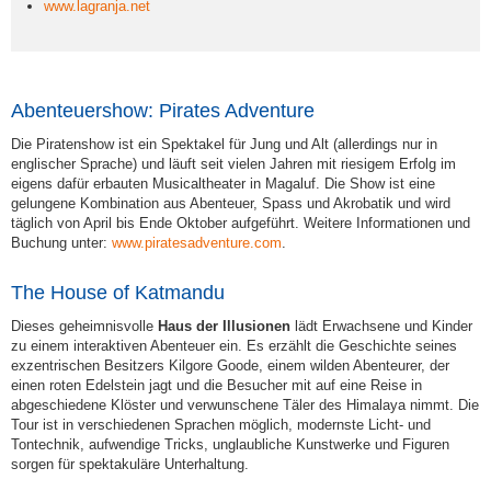
www.lagranja.net
Abenteuershow: Pirates Adventure
Die Piratenshow ist ein Spektakel für Jung und Alt (allerdings nur in
englischer Sprache) und läuft seit vielen Jahren mit riesigem Erfolg im
eigens dafür erbauten Musicaltheater in Magaluf. Die Show ist eine
gelungene Kombination aus Abenteuer, Spass und Akrobatik und wird
täglich von April bis Ende Oktober aufgeführt. Weitere Informationen und
Buchung unter:
www.piratesadventure.com
.
The House of Katmandu
Dieses geheimnisvolle
Haus der Illusionen
lädt Erwachsene und Kinder
zu einem interaktiven Abenteuer ein. Es erzählt die Geschichte seines
exzentrischen Besitzers Kilgore Goode, einem wilden Abenteurer, der
einen roten Edelstein jagt und die Besucher mit auf eine Reise in
abgeschiedene Klöster und verwunschene Täler des Himalaya nimmt. Die
Tour ist in verschiedenen Sprachen möglich, modernste Licht- und
Tontechnik, aufwendige Tricks, unglaubliche Kunstwerke und Figuren
sorgen für spektakuläre Unterhaltung.