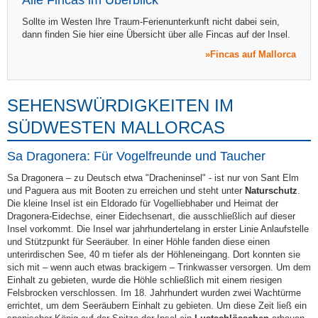
Alle Fincas im Überblick
Sollte im Westen Ihre Traum-Ferienunterkunft nicht dabei sein,
dann finden Sie hier eine Übersicht über alle Fincas auf der Insel.
Fincas auf Mallorca
SEHENSWÜRDIGKEITEN IM
SÜDWESTEN MALLORCAS
Sa Dragonera: Für Vogelfreunde und Taucher
Sa Dragonera – zu Deutsch etwa "Dracheninsel" - ist nur von Sant Elm
und Paguera aus mit Booten zu erreichen und steht unter
Naturschutz
.
Die kleine Insel ist ein Eldorado für Vogelliebhaber und Heimat der
Dragonera-Eidechse, einer Eidechsenart, die ausschließlich auf dieser
Insel vorkommt. Die Insel war jahrhundertelang in erster Linie Anlaufstelle
und Stützpunkt für Seeräuber. In einer Höhle fanden diese einen
unterirdischen See, 40 m tiefer als der Höhleneingang. Dort konnten sie
sich mit – wenn auch etwas brackigem – Trinkwasser versorgen. Um dem
Einhalt zu gebieten, wurde die Höhle schließlich mit einem riesigen
Felsbrocken verschlossen. Im 18. Jahrhundert wurden zwei Wachtürme
errichtet, um dem Seeräubern Einhalt zu gebieten. Um diese Zeit ließ ein