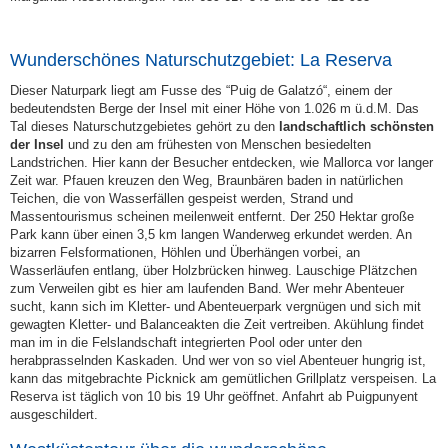
Wunderschönes Naturschutzgebiet: La Reserva
Dieser Naturpark liegt am Fusse des “Puig de Galatzó“, einem der
bedeutendsten Berge der Insel mit einer Höhe von 1.026 m ü.d.M. Das
Tal dieses Naturschutzgebietes gehört zu den
landschaftlich schönsten
der Insel
und zu den am frühesten von Menschen besiedelten
Landstrichen. Hier kann der Besucher entdecken, wie Mallorca vor langer
Zeit war. Pfauen kreuzen den Weg, Braunbären baden in natürlichen
Teichen, die von Wasserfällen gespeist werden, Strand und
Massentourismus scheinen meilenweit entfernt. Der 250 Hektar große
Park kann über einen 3,5 km langen Wanderweg erkundet werden. An
bizarren Felsformationen, Höhlen und Überhängen vorbei, an
Wasserläufen entlang, über Holzbrücken hinweg. Lauschige Plätzchen
zum Verweilen gibt es hier am laufenden Band. Wer mehr Abenteuer
sucht, kann sich im Kletter- und Abenteuerpark vergnügen und sich mit
gewagten Kletter- und Balanceakten die Zeit vertreiben. Akühlung findet
man im in die Felslandschaft integrierten Pool oder unter den
herabprasselnden Kaskaden. Und wer von so viel Abenteuer hungrig ist,
kann das mitgebrachte Picknick am gemütlichen Grillplatz verspeisen. La
Reserva ist täglich von 10 bis 19 Uhr geöffnet. Anfahrt ab Puigpunyent
ausgeschildert.