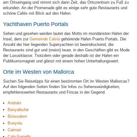
am Ortseingang und nimmt sich dann Zeit, das Ortszentrum zu Fuß zu
erkunden. An der Promenade gibt es einige sehr gute Restaurants und
schöne Cafés mit Blick auf den Hafen.
Yachthaven Puerto Portals
Sehen und gesehen werden lautet das Motto im mondänsten Hafen der
Insel, dem zur
Gemeinde Calvià
gehörende Hafen Puerto Portals. Die
Anzahl der hier liegenden Superyachten ist beeindruckend, die
Restaurants sind gut und (meist) teuer, in den Geschäften gibt es Mode
der Luxusklasse. Trotzdem oder gerade deshalb ist der Hafen ein
Publikumsmagnet und glänzt mit einem hohen Unterhaltungswert.
Orte im Westen von Mallorca
Suchen Sie Reisetipps für einen bestimmten Ort im Westen Mallorcas?
Auf den folgenden Seiten finden Sie Infos zu Sehenswürdigkeiten,
empfehlenswerten Restaurants und Fincas in der Gegend.
Andratx
Banyalbufar
Binissalem
Bunyola
Caimari
Cala Fornells