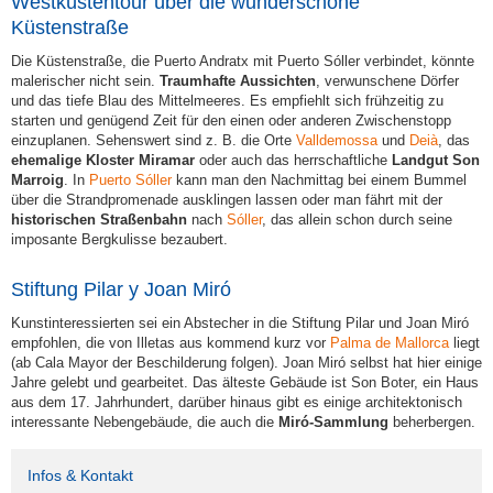
Westküstentour über die wunderschöne
Küstenstraße
Die Küstenstraße, die Puerto Andratx mit Puerto Sóller verbindet, könnte
malerischer nicht sein.
Traumhafte Aussichten
, verwunschene Dörfer
und das tiefe Blau des Mittelmeeres. Es empfiehlt sich frühzeitig zu
starten und genügend Zeit für den einen oder anderen Zwischenstopp
einzuplanen. Sehenswert sind z. B. die Orte
Valldemossa
und
Deià
, das
ehemalige Kloster Miramar
oder auch das herrschaftliche
Landgut Son
Marroig
. In
Puerto Sóller
kann man den Nachmittag bei einem Bummel
über die Strandpromenade ausklingen lassen oder man fährt mit der
historischen Straßenbahn
nach
Sóller
, das allein schon durch seine
imposante Bergkulisse bezaubert.
Stiftung Pilar y Joan Miró
Kunstinteressierten sei ein Abstecher in die Stiftung Pilar und Joan Miró
empfohlen, die von Illetas aus kommend kurz vor
Palma de Mallorca
liegt
(ab Cala Mayor der Beschilderung folgen). Joan Miró selbst hat hier einige
Jahre gelebt und gearbeitet. Das älteste Gebäude ist Son Boter, ein Haus
aus dem 17. Jahrhundert, darüber hinaus gibt es einige architektonisch
interessante Nebengebäude, die auch die
Miró-Sammlung
beherbergen.
Infos & Kontakt