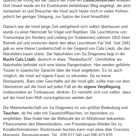
spanischer König auf der Spitze der Insel ein
Lustschlösschen
erbauen.
Dort hinauf wurde ein für Eselskarren befahrbarer Weg angelegt, der jetzt
restauriert ist und Besucher der Insel auch heute noch in vielen Kehren,
jedoch bei geringer Steigung, zur Spitze der Insel hinaufführt.
Danach war die Insel lange Zeit weitgehend sich selbst überlassen und
wurde zu einer Heimstatt für Vögel und Reptilien. Die Leuchttürme von
Tramuntana (im Norden) und Llebeig (im Südwesten) nahmen 1910 ihren
Betrieb auf und ersetzten damit den alten Leuchtturm Far Vell. Seit 1941
gab es eine kleine Landwirtschaft in der Gegend von Cala Lladó, die das
Naturleben kaum störte. Der Naturhafen von Sa Dragonera liegt in der
Bucht Cala Lladó
, deutsch in etwa: "Räuberbucht". Unmittelbar am
Naturhafen befindet sich eine kleine Rangerstation. Hier werden geführte
Touren in spanischer Sprache über die Insel angeboten. Es ist auch
möglich, die Insel auf eigene Faust zu erkunden. Da es keine
Restaurants, Bars oder Geschäfte auf der Insel gibt, sollte man vor dem
Übersetzen auf die Insel auf jeden Fall an die
eigene Verpflegung
,
insbesondere an Trinkwasser, denken. Es versteht sich von selbst, dass
auf der Insel kein Müll zurückgelassen werden darf.
Die Meereslandschaft um Sa Dragonera ist von größter Bedeutung und
Tauchen
, ob frei oder mit Sauerstoffflaschen, ist besonders zu
empfehlen. Man findet hier die Mehrzahl der im Mittelmeer bekannten
Pflanzenarten des Meeresbodens, von Poseidongras-Weiden bis zu
Korallenformationen. Bootstouren buchen kann man etwa über Cruceros
Margarita. Reservierungen: Tel.: 639 617 545 und 696 423 933