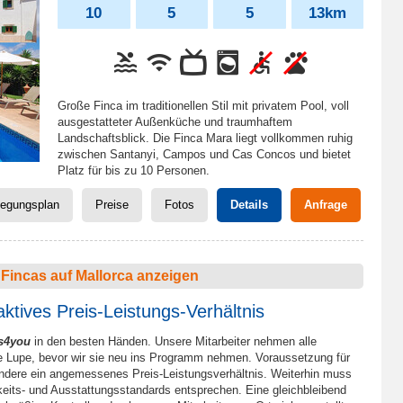
10
5
5
13km
Große Finca im traditionellen Stil mit privatem Pool, voll
ausgestatteter Außenküche und traumhaftem
Landschaftsblick. Die Finca Mara liegt vollkommen ruhig
zwischen Santanyi, Campos und Cas Concos und bietet
Platz für bis zu 10 Personen.
legungsplan
Preise
Fotos
Details
Anfrage
Fincas auf Mallorca anzeigen
aktives Preis-Leistungs-Verhältnis
as4you
in den besten Händen. Unsere Mitarbeiter nehmen alle
die Lupe, bevor wir sie neu ins Programm nehmen. Voraussetzung für
ondere ein angemessenes Preis-Leistungsverhältnis. Weiterhin muss
keits- und Ausstattungsstandards entsprechen. Eine gleichbleibend