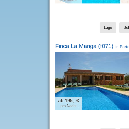
Lage
Be
Finca La Manga (f071)
in
Port
ab 195,- €
pro Nacht