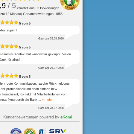
,9
/ 5
ermittelt aus
63
Bewertungen
etzte 12 Monate) Gesamtbewertungen: 1853
5
von
5
Alles super !
Gast
am 05.08.2026
5
von
5
Gesamter Kontakt hat wunderbar geklappt! Vielen
Dank für alles!
Gast
am 29.07.2026
5
von
5
Sehr gute Kommunikation, rasche Rückmeldung,
sehr professionell und doch einfach bzw.
unkompliziert; Kontakt mit MitarbeiterInnen von
fincas4you durch die Bank
...
» mehr
Gast
am 28.07.2026
Kundenbewertungen powered by
eKomi