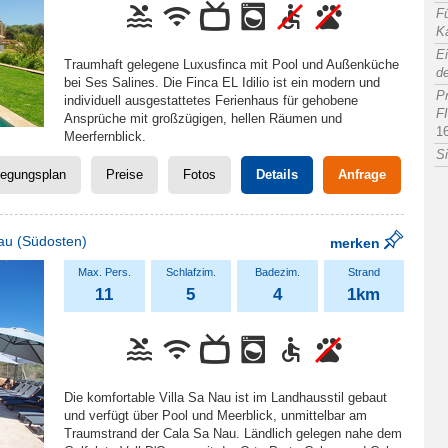
F
K
Ei
Traumhaft gelegene Luxusfinca mit Pool und Außenküche
de
bei Ses Salines. Die Finca EL Idilio ist ein modern und
P
individuell ausgestattetes Ferienhaus für gehobene
F
Ansprüche mit großzügigen, hellen Räumen und
1
Meerfernblick.
Si
legungsplan
Preise
Fotos
Details
Anfrage
au
(Südosten)
merken
11
5
4
1km
Die komfortable Villa Sa Nau ist im Landhausstil gebaut
und verfügt über Pool und Meerblick, unmittelbar am
Traumstrand der Cala Sa Nau. Ländlich gelegen nahe dem