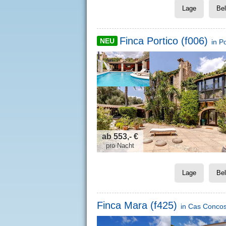
Lage
Be
Finca Portico (f006)
NEU
in
Po
ab 553,- €
pro Nacht
Lage
Be
Finca Mara (f425)
in
Cas Conco