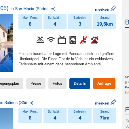
005)
in
Son Macia
(Südosten)
merken
8
4
3
19,6km
Finca in traumhafter Lage mit Panoramablick und großem
Überlaufpool. Die Finca Flor de la Vida ist ein exklusives
Ferienhaus mit einem ganz besonderen Ambiente.
Si
gü
legungsplan
Preise
Fotos
Details
Anfrage
Pr
In
es Salines
(Süden)
merken
8
4
4
7km
D
3