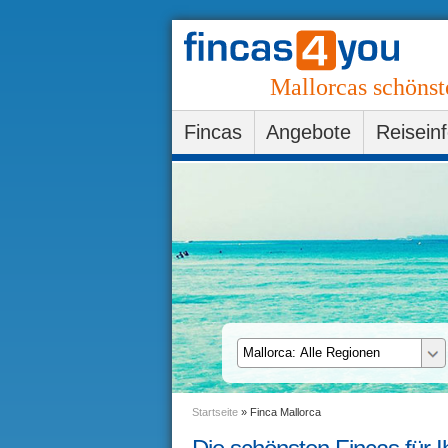
Mallorcas schönst
Fincas
Angebote
Reisein
Startseite
»
Finca Mallorca