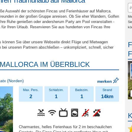
Ihren Traumurlaub auf Mallorca
roße Auswahl der schönsten Fincas und Ferienhäuser auf Mallorca.
 Freunden in der großen Gruppe anreisen. Ob Sie eher Wandern, Golfen
Me
r Ihre Ruhe genießen oder andersherum Party am Pool veranstalten -
Si
für Ihren Urlaub. Reservieren Sie aus hunderten von Fincas Ihre
kö
bs können Sie über unsere Webseite direkt Flüge und Mietwagen
 bei unseren Partnern abschließen – unkompliziert, schnell, sicher
 MALLORCA IM ÜBERBLICK
tatx
(Norden)
merken
2
1
1
14km
Charmantes, helles Ferienhaus für 2 im beschaulichen