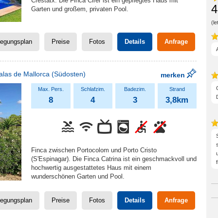
Crestatx. Die Finca Cirer ist ein gepflegtes Haus mit
4
Garten und großem, privaten Pool.
(l
legungsplan
Preise
Fotos
Details
Anfrage
alas de Mallorca
(Südosten)
merken
8
4
3
3,8km
Finca zwischen Portocolom und Porto Cristo
(S'Espinagar). Die Finca Catrina ist ein geschmackvoll und
hochwertig ausgestattetes Haus mit einem
wunderschönen Garten und Pool.
legungsplan
Preise
Fotos
Details
Anfrage