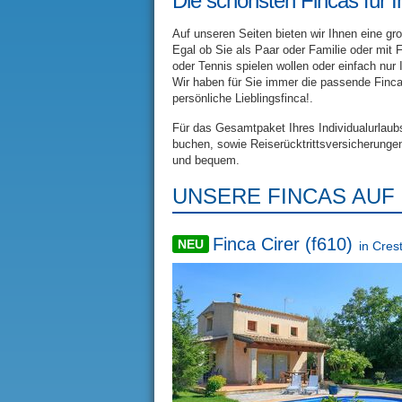
Die schönsten Fincas für 
Auf unseren Seiten bieten wir Ihnen eine g
Egal ob Sie als Paar oder Familie oder mit
oder Tennis spielen wollen oder einfach nu
Wir haben für Sie immer die passende Finca 
persönliche Lieblingsfinca!.
Für das Gesamtpaket Ihres Individualurlau
buchen, sowie Reiserücktrittsversicherungen
und bequem.
UNSERE FINCAS AUF
Finca Cirer (f610)
NEU
in
Cres