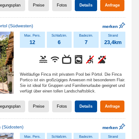
legungsplan
Preise
Fotos
Details
Anfrage
rtol
(Südwesten)
merken
12
6
7
23,4km
Weitläufige Finca mit privatem Pool bei Pòrtol. Die Finca
Portico ist ein großzügiges Anwesen mit besonderem Flair.
Sie ist ideal für Gruppen und Familienurlaube geeignet und
verfügt über einen tollen Landschaftsblick.
legungsplan
Preise
Fotos
Details
Anfrage
s
(Südosten)
merken