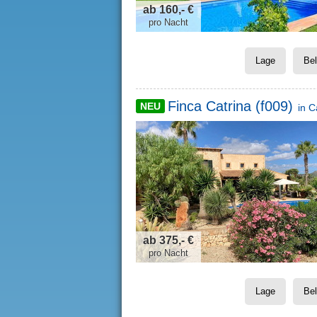
ab 160,- €
pro Nacht
Lage
Be
Finca Catrina (f009)
NEU
in
C
ab 375,- €
pro Nacht
Lage
Be