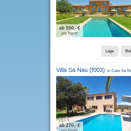
ab 550,- €
pro Nacht
Lage
Be
Villa Sa Nau (f003)
in
Cala Sa N
ab 270,- €
pro Nacht