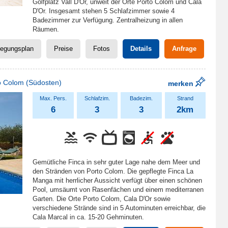
Golfplatz Vall D'Or, unweit der Orte Porto Colom und Cala
D'Or. Insgesamt stehen 5 Schlafzimmer sowie 4
Badezimmer zur Verfügung. Zentralheizung in allen
Räumen.
legungsplan
Preise
Fotos
Details
Anfrage
o Colom
(Südosten)
merken
6
3
3
2km
Gemütliche Finca in sehr guter Lage nahe dem Meer und
den Stränden von Porto Colom. Die gepflegte Finca La
Manga mit herrlicher Aussicht verfügt über einen schönen
Pool, umsäumt von Rasenfächen und einem mediterranen
Garten. Die Orte Porto Colom, Cala D'Or sowie
verschiedene Strände sind in 5 Autominuten erreichbar, die
Cala Marcal in ca. 15-20 Gehminuten.