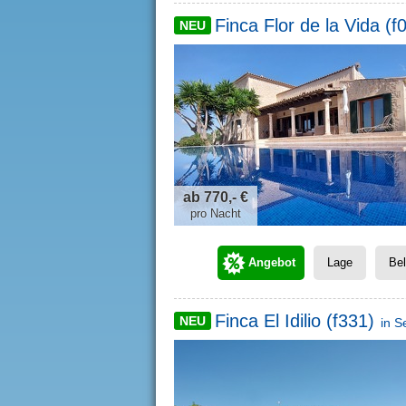
Finca Flor de la Vida (f
NEU
ab 770,- €
pro Nacht
Angebot
Lage
Be
Finca El Idilio (f331)
NEU
in
S