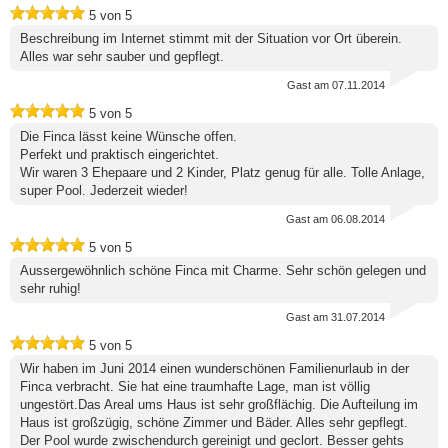
5
von
5
Beschreibung im Internet stimmt mit der Situation vor Ort überein.
Alles war sehr sauber und gepflegt.
Gast
am 07.11.2014
5
von
5
Die Finca lässt keine Wünsche offen.
Perfekt und praktisch eingerichtet.
Wir waren 3 Ehepaare und 2 Kinder, Platz genug für alle. Tolle Anlage,
super Pool. Jederzeit wieder!
Gast
am 06.08.2014
5
von
5
Aussergewöhnlich schöne Finca mit Charme. Sehr schön gelegen und
sehr ruhig!
Gast
am 31.07.2014
5
von
5
Wir haben im Juni 2014 einen wunderschönen Familienurlaub in der
Finca verbracht. Sie hat eine traumhafte Lage, man ist völlig
ungestört.Das Areal ums Haus ist sehr großflächig. Die Aufteilung im
Haus ist großzügig, schöne Zimmer und Bäder. Alles sehr gepflegt.
Der Pool wurde zwischendurch gereinigt und geclort. Besser gehts