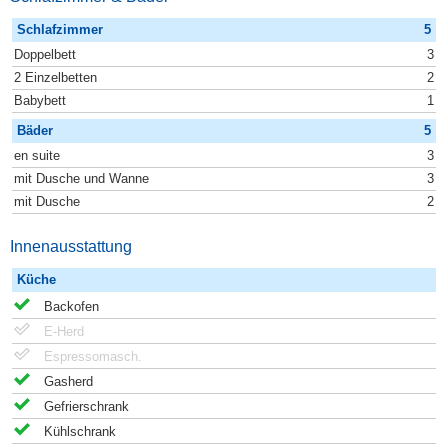
Schlafzimmer
5
Doppelbett
3
2 Einzelbetten
2
Babybett
1
Bäder
5
en suite
3
mit Dusche und Wanne
3
mit Dusche
2
Innenausstattung
Küche
Backofen
E-Herd
Espressomasch.
Gasherd
Gefrierschrank
Kühlschrank