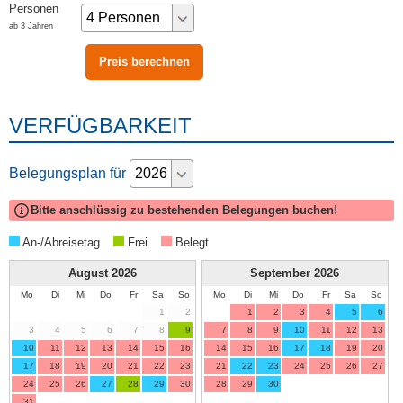
Personen
ab 3 Jahren
VERFÜGBARKEIT
Belegungsplan für
Bitte anschlüssig zu bestehenden Belegungen buchen!
An-/Abreisetag
Frei
Belegt
August
2026
September
2026
Mo
Di
Mi
Do
Fr
Sa
So
Mo
Di
Mi
Do
Fr
Sa
So
1
2
1
2
3
4
5
6
3
4
5
6
7
8
9
7
8
9
10
11
12
13
10
11
12
13
14
15
16
14
15
16
17
18
19
20
17
18
19
20
21
22
23
21
22
23
24
25
26
27
24
25
26
27
28
29
30
28
29
30
31