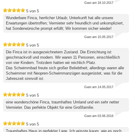
Gast
am 18.10.2017
5
von
5
Wunderbare Finca, herrlicher Urlaub; Unterkunft hat alle unsere
Erwartungen übertroffen; Vermieter sehr freundlich und unkompliziert,
hat Sonderwünsche prompt erfüllt; Wir kommen sicher wieder!
Gast
am 15.05.2017
5
von
5
Die Finca ist in ausgezeichnetem Zustand. Die Einrichtung ist
geschmackvoll und modern. Wir waren 11 Personen, einschließlich
von vier Kindern. Trotzdem hatten wir reichlich Platz.
Das Schwimmbad freute sich großer Beliebtheit; allerdings waren alle
Schwimmer mit Neopren-Schwimmanzügen ausgerüstet, was für die
Jahreszeit sinnvoll ist.
Gast
am 14.05.2017
5
von
5
eine wunderschöne Finca, traumhaftes Umland und ein sehr netter
Vermieter. Das perfekte Objekt für eine Großfamilie.
Gast
am 03.06.2016
5
von
5
Traumhaftes Haus in perfekter Lage. Ich wüsste kaum, wie es noch