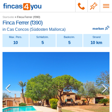
Startseite
»
Finca Ferrer (f390)
Finca Ferrer (f390)
merken
in
Cas Concos
(
Südosten Mallorca
)
10
5
5
10 km