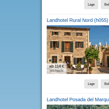
Lage
Be
Landhotel Rural Nord (h055)
ab 110 €
pro Nacht
Lage
Be
Landhotel Posada del Marqu