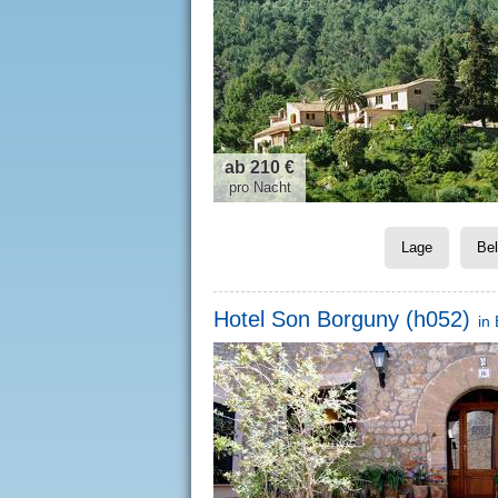
ab 210 €
pro Nacht
Lage
Be
Hotel Son Borguny (h052)
in