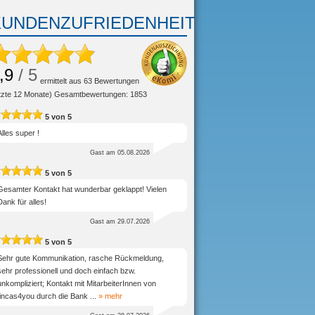
KUNDENZUFRIEDENHEIT
,9
/ 5
ermittelt aus
63
Bewertungen
etzte 12 Monate) Gesamtbewertungen: 1853
5
von
5
Alles super !
Gast
am 05.08.2026
5
von
5
Gesamter Kontakt hat wunderbar geklappt! Vielen
Dank für alles!
Gast
am 29.07.2026
5
von
5
Sehr gute Kommunikation, rasche Rückmeldung,
sehr professionell und doch einfach bzw.
unkompliziert; Kontakt mit MitarbeiterInnen von
fincas4you durch die Bank
...
» mehr