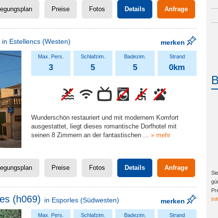
legungsplan
Preise
Fotos
Details
Anfrage
in
Estellencs
(Westen)
merken
3
5
5
0km
Wunderschön restauriert und mit modernem Komfort
ausgestattet, liegt dieses romantische Dorfhotel mit
seinen 8 Zimmern an der fantastischen
...
» mehr
legungsplan
Preise
Fotos
Details
Anfrage
Si
gü
Pr
es (h069)
in
Esporles
(Südwesten)
In
merken