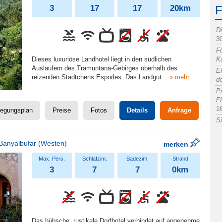
3
17
17
20km
D
3
F
Dieses luxuriöse Landhotel liegt in den südlichen
K
Ausläufern des Tramuntana-Gebirges oberhalb des
Ei
reizenden Städtchens Esporles. Das Landgut
...
» mehr
de
P
F
1
legungsplan
Preise
Fotos
Details
Anfrage
Si
Banyalbufar
(Westen)
merken
3
7
7
0km
Das hübsche, rustikale Dorfhotel verbindet auf angenehme