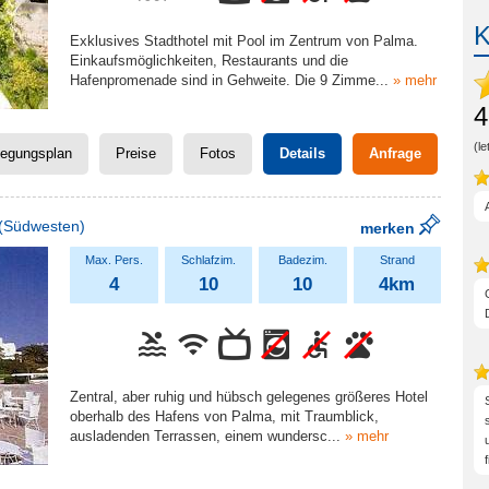
Exklusives Stadthotel mit Pool im Zentrum von Palma.
Einkaufsmöglichkeiten, Restaurants und die
Hafenpromenade sind in Gehweite. Die 9 Zimme
...
» mehr
4
(l
legungsplan
Preise
Fotos
Details
Anfrage
(Südwesten)
merken
4
10
10
4km
Zentral, aber ruhig und hübsch gelegenes größeres Hotel
oberhalb des Hafens von Palma, mit Traumblick,
ausladenden Terrassen, einem wundersc
...
» mehr