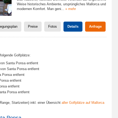
Weise historisches Ambiente, ursprüngliches Mallorca und
modernen Komfort. Man geni
...
» mehr
legungsplan
Preise
Fotos
Details
Anfrage
folgende Golfplätze:
von Santa Ponsa entfernt
 von Santa Ponsa entfernt
a Ponsa entfernt
Ponsa entfernt
onsa entfernt
anta Ponsa entfernt
Range, Startzeiten) inkl. einer Übersicht
aller Golfplätze auf Mallorca
nta Ponsa