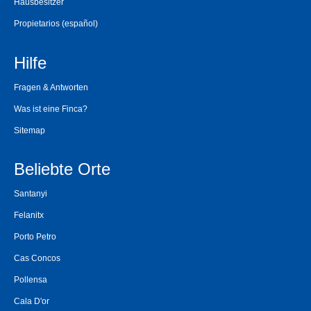
Hausbesitzer
Propietarios
(español)
Hilfe
Fragen & Antworten
Was ist eine Finca?
Sitemap
Beliebte Orte
Santanyi
Felanitx
Porto Petro
Cas Concos
Pollensa
Cala D'or