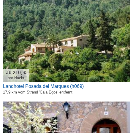
ab 210,-€
pro Nacht
Landhotel Posada del Marques (h069)
17,9 km vom Strand 'Cala Egos' entfernt