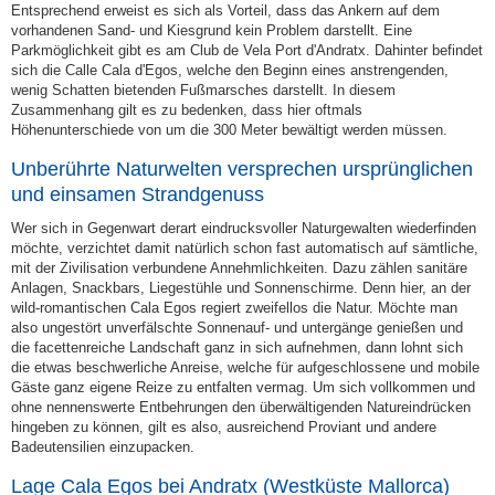
Entsprechend erweist es sich als Vorteil, dass das Ankern auf dem
vorhandenen Sand- und Kiesgrund kein Problem darstellt. Eine
Parkmöglichkeit gibt es am Club de Vela Port d'Andratx. Dahinter befindet
sich die Calle Cala d'Egos, welche den Beginn eines anstrengenden,
wenig Schatten bietenden Fußmarsches darstellt. In diesem
Zusammenhang gilt es zu bedenken, dass hier oftmals
Höhenunterschiede von um die 300 Meter bewältigt werden müssen.
Unberührte Naturwelten versprechen ursprünglichen
und einsamen Strandgenuss
Wer sich in Gegenwart derart eindrucksvoller Naturgewalten wiederfinden
möchte, verzichtet damit natürlich schon fast automatisch auf sämtliche,
mit der Zivilisation verbundene Annehmlichkeiten. Dazu zählen sanitäre
Anlagen, Snackbars, Liegestühle und Sonnenschirme. Denn hier, an der
wild-romantischen Cala Egos regiert zweifellos die Natur. Möchte man
also ungestört unverfälschte Sonnenauf- und untergänge genießen und
die facettenreiche Landschaft ganz in sich aufnehmen, dann lohnt sich
die etwas beschwerliche Anreise, welche für aufgeschlossene und mobile
Gäste ganz eigene Reize zu entfalten vermag. Um sich vollkommen und
ohne nennenswerte Entbehrungen den überwältigenden Natureindrücken
hingeben zu können, gilt es also, ausreichend Proviant und andere
Badeutensilien einzupacken.
Lage Cala Egos bei Andratx (Westküste
Mallorca
)