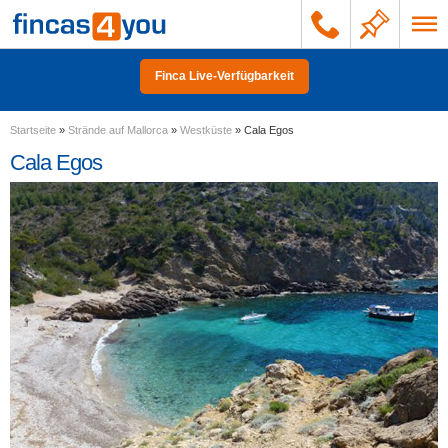
Finca Live-Verfügbarkeit
Startseite
»
Strände auf Mallorca
»
Westküste
»
Cala Egos
Cala Egos