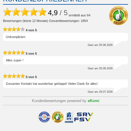
4,9
/ 5
ermittelt aus
64
Bewertungen (letzte 12 Monate) Gesamtbewertungen: 1854
4
von
5
Unkompliziert.
Gast
am 05.08.2026
5
von
5
Alles super !
Gast
am 05.08.2026
5
von
5
Gesamter Kontakt hat wunderbar geklappt! Vielen Dank für alles!
Gast
am 29.07.2026
Kundenbewertungen powered by
eKomi