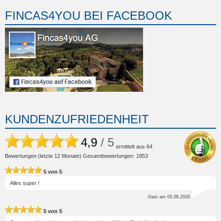
FINCAS4YOU BEI FACEBOOK
KUNDENZUFRIEDENHEIT
4,9
/ 5
ermittelt aus
64
Bewertungen (letzte 12 Monate) Gesamtbewertungen: 1853
5
von
5
Alles super !
Gast
am 05.08.2026
5
von
5