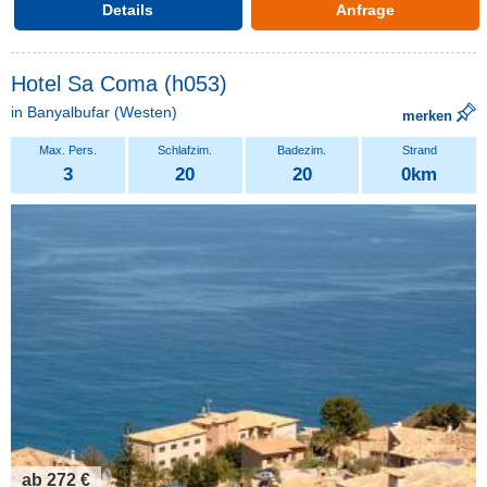
Details
Anfrage
Hotel Sa Coma (h053)
in
Banyalbufar
(Westen)
merken
3
20
20
0km
ab 272 €