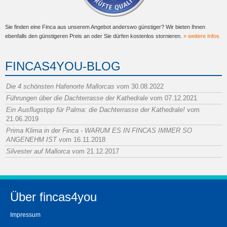
Sie finden eine Finca aus unserem Angebot anderswo günstiger? Wir bieten Ihnen
ebenfalls den günstigeren Preis an oder Sie dürfen kostenlos stornieren.
» weitere Infos
FINCAS4YOU-BLOG
Die 4 schönsten Hafenorte Mallorcas
vom 30.08.2022
Führungen über die Dachterrasse der Kathedrale
vom 07.12.2021
Ein Ausflugstipp für Palma: die Dachterrasse der Kathedrale!
vom
21.06.2019
Prima Klima in der Finca - WARUM ES IN FINCAS IMMER SO
ANGENEHM IST
vom 16.11.2018
Silvester auf Mallorca
vom 21.12.2017
Über fincas4you
Impressum