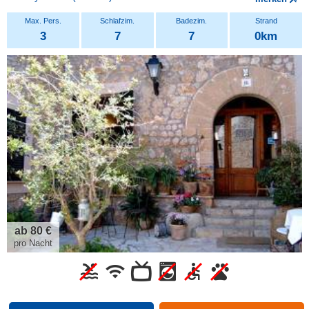
3
7
7
0km
ab 80 €
pro Nacht