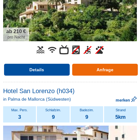
ab 210 €
pro Nacht
Details
Anfrage
Hotel San Lorenzo (h034)
in
Palma de Mallorca
(Südwesten)
merken
3
9
9
5km