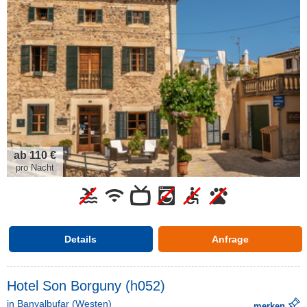
ab 110 €
pro Nacht
Details
Anfrage
Hotel Son Borguny (h052)
in
Banyalbufar
(Westen)
merken