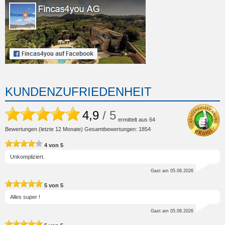
KUNDENZUFRIEDENHEIT
4,9
/ 5
ermittelt aus
64
Bewertungen (letzte 12 Monate) Gesamtbewertungen: 1854
4
von
5
Unkompliziert.
Gast
am 05.08.2026
5
von
5
Alles super !
Gast
am 05.08.2026