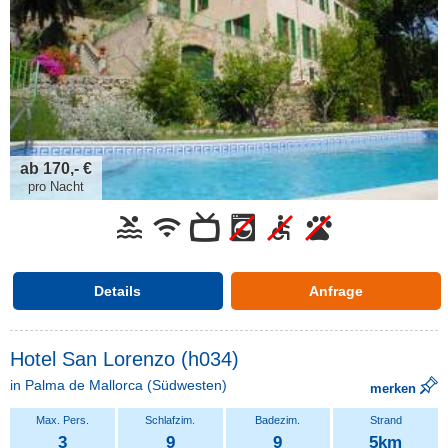
ab 170,- €
pro Nacht
Details
Anfrage
Hotel San Lorenzo (h034)
in
Palma de Mallorca
(Südwesten)
merken
3
9
9
5km