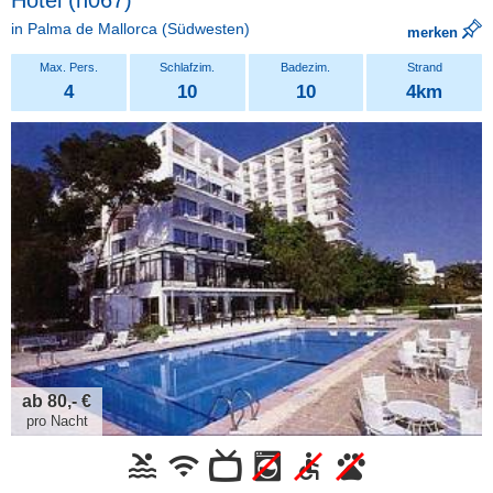
in
Palma de Mallorca
(Südwesten)
merken
4
10
10
4km
ab 80,- €
pro Nacht