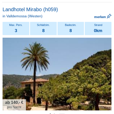
Landhotel Mirabo (h059)
in
Valldemossa
(Westen)
merken
3
8
8
0km
ab 140,- €
pro Nacht