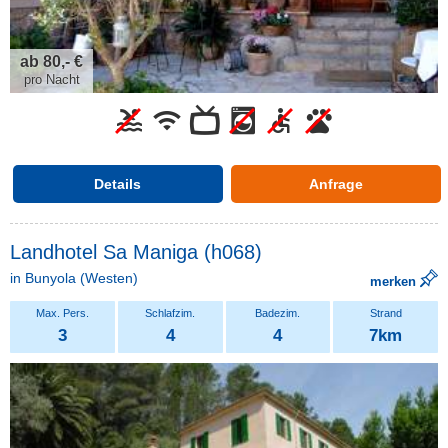
ab 80,- €
pro Nacht
Details
Anfrage
Landhotel Sa Maniga (h068)
in
Bunyola
(Westen)
merken
3
4
4
7km