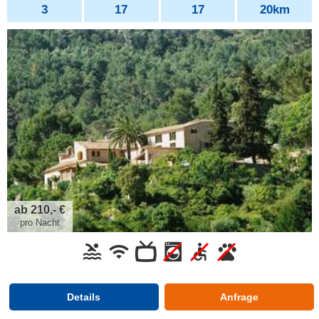
3
17
17
20km
ab 210,- €
pro Nacht
Details
Anfrage