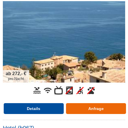
ab 272,- €
pro Nacht
Details
Anfrage
Hotel (h067)