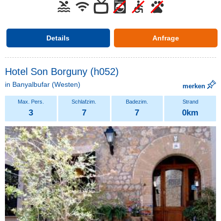
Details
Anfrage
Hotel Son Borguny (h052)
in
Banyalbufar
(Westen)
merken
3
7
7
0km