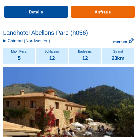
Details
Anfrage
Landhotel Abellons Parc (h056)
in
Caimari
(Nordwesten)
merken
5
12
12
23km