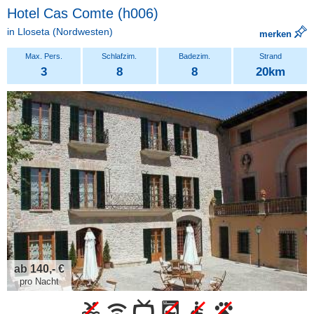
Hotel Cas Comte (h006)
in
Lloseta
(Nordwesten)
merken
3
8
8
20km
ab 140,- €
pro Nacht