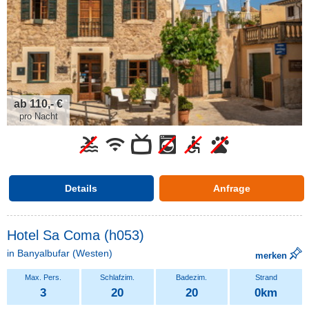
ab 110,- €
pro Nacht
Details
Anfrage
Hotel Sa Coma (h053)
in
Banyalbufar
(Westen)
merken
3
20
20
0km