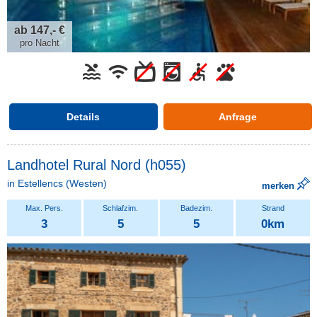
ab 147,- €
pro Nacht
Details
Anfrage
Landhotel Rural Nord (h055)
in
Estellencs
(Westen)
merken
3
5
5
0km