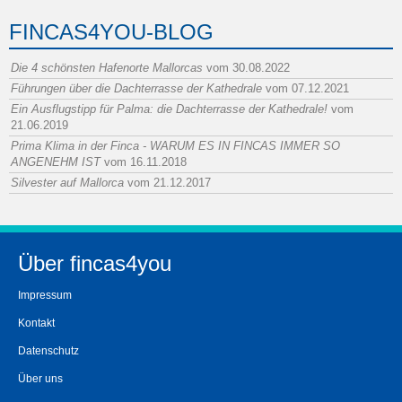
FINCAS4YOU-BLOG
Die 4 schönsten Hafenorte Mallorcas
vom 30.08.2022
Führungen über die Dachterrasse der Kathedrale
vom 07.12.2021
Ein Ausflugstipp für Palma: die Dachterrasse der Kathedrale!
vom
21.06.2019
Prima Klima in der Finca - WARUM ES IN FINCAS IMMER SO
ANGENEHM IST
vom 16.11.2018
Silvester auf Mallorca
vom 21.12.2017
Über fincas4you
Impressum
Kontakt
Datenschutz
Über uns