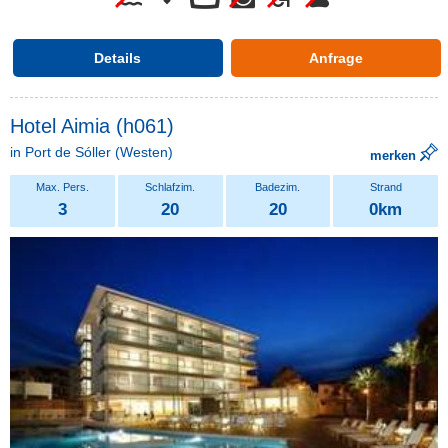
Details
Anfrage
Hotel Aimia (h061)
in
Port de Sóller
(Westen)
merken
3
20
20
0km