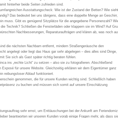
damit hinterher beide Seiten zufrieden sind.
 umfangreichen Ausstattungscheck: Wie ist der Zustand der Betten? Wie sieh
ndig? Das bedeutet bei uns übrigens, dass eine doppelte Menge an Geschirr,
in muss. Gibt es genügend Sitzplätze für die angegebene Personenzahl? Wi
t die Technik? Schließen die Fensterläden oder klappern sie im Wind? Auf Gr
 gewünschten Nachbesserungen, Reparaturaufträgen und klären ab, was noch au
 sind die nächsten Nachbarn entfernt, mindern Straßengeräusche den
echt angelegt oder liegt das Haus gar sehr abgelegen – dies alles sind Dinge,
t Sie sich als Gast später richtig beraten fühlen.
Finca ins „rechte Licht“ zu setzen – also sie zu fotografieren. Abschließend
in Exposé für unsere Website. Gleichzeitig erklären wir dem Eigentümer ganz
 reibungsloser Ablauf funktioniert.
genschein genommen, die für unsere Kunden wichtig sind. Schließlich haben
ernetpräsenz zu buchen und müssen sich somit auf unsere Einschätzung
S
tungsauftrag sehr ernst, um Enttäuschungen bei der Ankunft am Feriendomizi
lieber beantworten wir unseren Kunden vorab einige Fragen mehr, als dass si