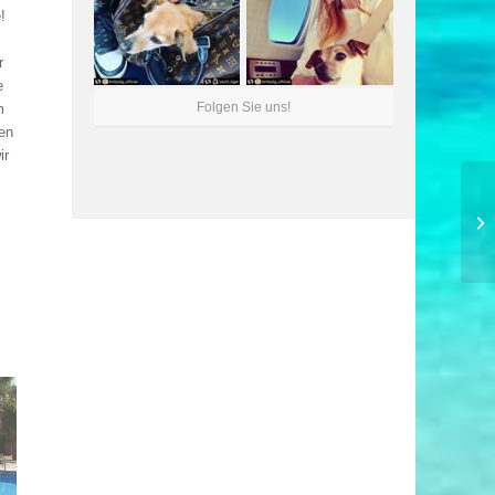
!
r
e
Folgen Sie uns!
m
en
ir