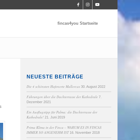
fincas4you Startseite
NEUESTE BEITRÄGE
Die 4 schönsten Hafenorte Mallorcas
30. August 2022
Führungen über die Dachterrasse der Kathedrale
7.
Dezember 2021
s
Ein Ausflugstipp für Palma: die Dachterrasse der
Kathedrale!
21. Juni 2019
Prima Klima in der Finca – WARUM ES IN FINCAS
IMMER SO ANGENEHM IST
16. November 2018