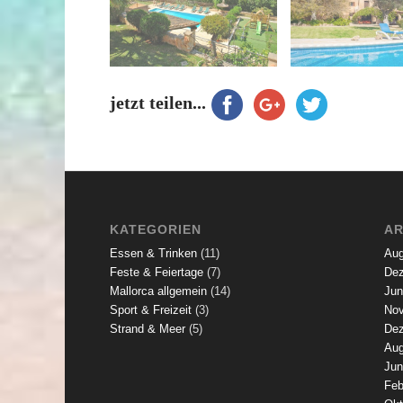
jetzt teilen...
KATEGORIEN
AR
Essen & Trinken
(11)
Aug
Feste & Feiertage
(7)
Dez
Mallorca allgemein
(14)
Jun
Sport & Freizeit
(3)
Nov
Strand & Meer
(5)
Dez
Aug
Jun
Feb