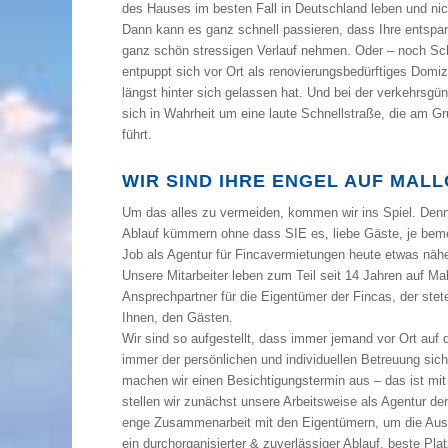
des Hauses im besten Fall in Deutschland leben und nic
Dann kann es ganz schnell passieren, dass Ihre entspa
ganz schön stressigen Verlauf nehmen. Oder – noch Sc
entpuppt sich vor Ort als renovierungsbedürftiges Domizi
längst hinter sich gelassen hat. Und bei der verkehrsgü
sich in Wahrheit um eine laute Schnellstraße, die am G
führt.
WIR SIND IHRE ENGEL AUF MAL
Um das alles zu vermeiden, kommen wir ins Spiel. Denn 
Ablauf kümmern ohne dass SIE es, liebe Gäste, je beme
Job als Agentur für Fincavermietungen heute etwas nähe
Unsere Mitarbeiter leben zum Teil seit 14 Jahren auf Mal
Ansprechpartner für die Eigentümer der Fincas, der ste
Ihnen, den Gästen.
Wir sind so aufgestellt, dass immer jemand vor Ort auf d
immer der persönlichen und individuellen Betreuung sic
machen wir einen Besichtigungstermin aus – das ist mit
stellen wir zunächst unsere Arbeitsweise als Agentur d
enge Zusammenarbeit mit den Eigentümern, um die Auslas
ein durchorganisierter & zuverlässiger Ablauf, beste Pl