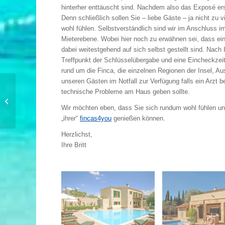
hinterher enttäuscht sind. Nachdem also das Exposé erst
Denn schließlich sollen Sie – liebe Gäste – ja nicht zu
wohl fühlen. Selbstverständlich sind wir im Anschluss 
Mieterebene. Wobei hier noch zu erwähnen sei, dass ein 
dabei weitestgehend auf sich selbst gestellt sind. Nac
Treffpunkt der Schlüsselübergabe und eine Eincheckzeit
rund um die Finca, die einzelnen Regionen der Insel, A
unseren Gästen im Notfall zur Verfügung falls ein Arzt b
technische Probleme am Haus geben sollte.
Kleine Sprachkunde
Wir möchten eben, dass Sie sich rundum wohl fühlen u
„ihrer“
fincas4you
genießen können.
Herzlichst,
Ihre Britt