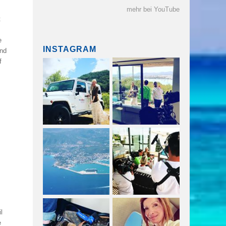
mehr bei YouTube
t
e
INSTAGRAM
und
f
l
e