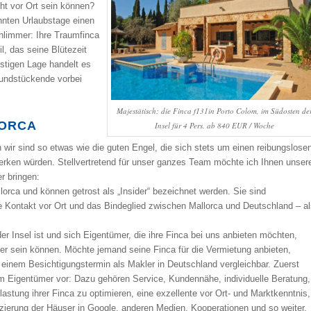
ht vor Ort sein können?
nnten Urlaubstage einen
hlimmer: Ihre Traumfinca
l, das seine Blütezeit
nstigen Lage handelt es
rundstückende vorbei
Majestätisch: die Finca f131in Porto Colom, im Südosten de
LORCA
Insel für 4 Pers. ab 840 EUR / Woche
wir sind so etwas wie die guten Engel, die sich stets um einen reibungslose
rken würden. Stellvertretend für unser ganzes Team möchte ich Ihnen unser
r bringen:
lorca und können getrost als „Insider“ bezeichnet werden. Sie sind
te Kontakt vor Ort und das Bindeglied zwischen Mallorca und Deutschland – a
er Insel ist und sich Eigentümer, die ihre Finca bei uns anbieten möchten,
her sein können. Möchte jemand seine Finca für die Vermietung anbieten,
 einem Besichtigungstermin als Makler in Deutschland vergleichbar. Zuerst
em Eigentümer vor: Dazu gehören Service, Kundennähe, individuelle Beratung,
tung ihrer Finca zu optimieren, eine exzellente vor Ort- und Marktkenntnis,
atzierung der Häuser in Google, anderen Medien, Kooperationen und so weiter.