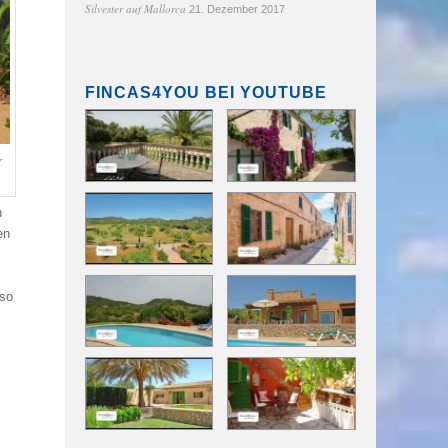
Silvester auf Mallorca
21. Dezember 2017
FINCAS4YOU BEI YOUTUBE
r
n
en
lso