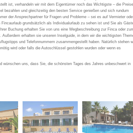
ellt ist, verhandeln wir mit dem Eigentümer noch das Wichtigste – die Preise
 viel bezahlen und gleichzeitig den besten Service genießen und sich rundum
immer der Ansprechpartner für Fragen und Probleme – sei es auf Vermieter ode
Fincaurlaub grundsätzlich als Individualurlaub zu sehen ist und Sie als Gäst
h Ihrer Buchung erhalten Sie von uns eine Wegbeschreibung zur Finca oder zu
. Außerdem erhalten sie unseren Inselguide, in dem wir die wichtigsten Them
usflugstipps und Telefonnummern zusammengestellt haben. Natürlich stehen w
enötig wird oder falls die Autoschlüssel gestohlen wurden oder wenn es
nd wünschen uns, dass Sie, die schönsten Tages des Jahres unbeschwert in