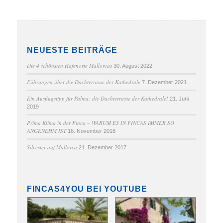
NEUESTE BEITRÄGE
Die 4 schönsten Hafenorte Mallorcas
30. August 2022
Führungen über die Dachterrasse der Kathedrale
7. Dezember 2021
Ein Ausflugstipp für Palma: die Dachterrasse der Kathedrale!
21. Juni
2019
Prima Klima in der Finca – WARUM ES IN FINCAS IMMER SO
ANGENEHM IST
16. November 2018
Silvester auf Mallorca
21. Dezember 2017
FINCAS4YOU BEI YOUTUBE