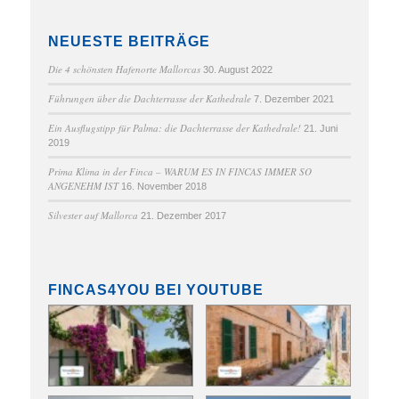
NEUESTE BEITRÄGE
Die 4 schönsten Hafenorte Mallorcas
30. August 2022
Führungen über die Dachterrasse der Kathedrale
7. Dezember 2021
Ein Ausflugstipp für Palma: die Dachterrasse der Kathedrale!
21. Juni
2019
Prima Klima in der Finca – WARUM ES IN FINCAS IMMER SO
ANGENEHM IST
16. November 2018
Silvester auf Mallorca
21. Dezember 2017
FINCAS4YOU BEI YOUTUBE