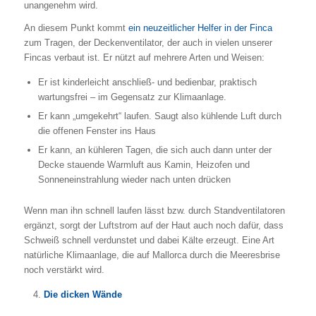
unangenehm wird.
An diesem Punkt kommt
ein neuzeitlicher Helfer in der Finca
zum Tragen, der Deckenventilator, der auch in vielen unserer
Fincas verbaut ist. Er nützt auf mehrere Arten und Weisen:
Er ist kinderleicht anschließ- und bedienbar, praktisch
wartungsfrei – im Gegensatz zur Klimaanlage.
Er kann „umgekehrt“ laufen. Saugt also kühlende Luft durch
die offenen Fenster ins Haus
Er kann, an kühleren Tagen, die sich auch dann unter der
Decke stauende Warmluft aus Kamin, Heizofen und
Sonneneinstrahlung wieder nach unten drücken
Wenn man ihn schnell laufen lässt bzw. durch Standventilatoren
ergänzt, sorgt der Luftstrom auf der Haut auch noch dafür, dass
Schweiß schnell verdunstet und dabei Kälte erzeugt. Eine Art
natürliche Klimaanlage, die auf Mallorca durch die Meeresbrise
noch verstärkt wird.
Die dicken Wände