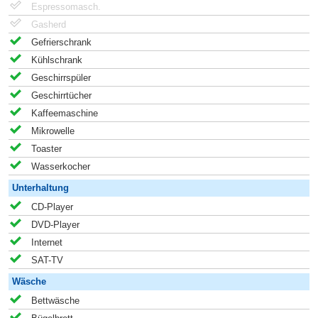
Espressomasch.
Gasherd
Gefrierschrank
Kühlschrank
Geschirrspüler
Geschirrtücher
Kaffeemaschine
Mikrowelle
Toaster
Wasserkocher
Unterhaltung
CD-Player
DVD-Player
Internet
SAT-TV
Wäsche
Bettwäsche