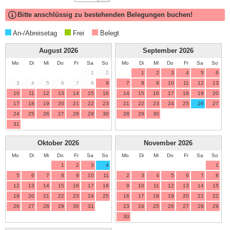
Bitte anschlüssig zu bestehenden Belegungen buchen!
An-/Abreisetag
Frei
Belegt
August
2026
September
2026
Mo
Di
Mi
Do
Fr
Sa
So
Mo
Di
Mi
Do
Fr
Sa
So
1
2
1
2
3
4
5
6
3
4
5
6
7
8
9
7
8
9
10
11
12
13
10
11
12
13
14
15
16
14
15
16
17
18
19
20
17
18
19
20
21
22
23
21
22
23
24
25
26
27
24
25
26
27
28
29
30
28
29
30
31
Oktober
2026
November
2026
Mo
Di
Mi
Do
Fr
Sa
So
Mo
Di
Mi
Do
Fr
Sa
So
1
2
3
4
1
5
6
7
8
9
10
11
2
3
4
5
6
7
8
12
13
14
15
16
17
18
9
10
11
12
13
14
15
19
20
21
22
23
24
25
16
17
18
19
20
21
22
26
27
28
29
30
31
23
24
25
26
27
28
29
30