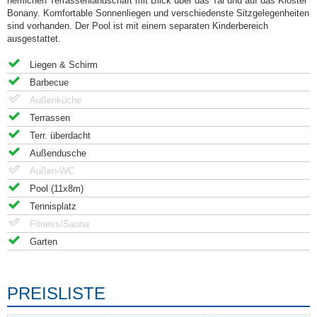
herrlichen Terrassenlandschaft mit Blick über das Tal und auf das Kloster
Bonany. Komfortable Sonnenliegen und verschiedenste Sitzgelegenheiten
sind vorhanden. Der Pool ist mit einem separaten Kinderbereich
ausgestattet.
Liegen & Schirm
Barbecue
Außenküche
Terrassen
Terr. überdacht
Außendusche
Außen-WC
Pool (11x8m)
Tennisplatz
Fitness/Sauna
Garten
PREISLISTE