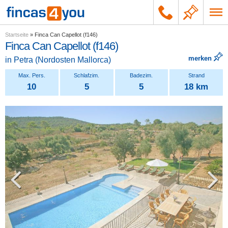
Startseite
»
Finca Can Capellot (f146)
Finca Can Capellot (f146)
merken
in
Petra
(
Nordosten Mallorca
)
10
5
5
18 km