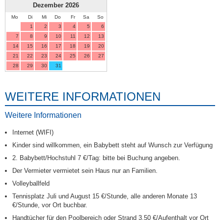
Dezember
2026
Mo
Di
Mi
Do
Fr
Sa
So
1
2
3
4
5
6
7
8
9
10
11
12
13
14
15
16
17
18
19
20
21
22
23
24
25
26
27
28
29
30
31
WEITERE INFORMATIONEN
Weitere Informationen
Internet (WIFI)
Kinder sind willkommen, ein Babybett steht auf Wunsch zur Verfügung
2. Babybett/Hochstuhl 7 €/Tag: bitte bei Buchung angeben.
Der Vermieter vermietet sein Haus nur an Familien.
Volleyballfeld
Tennisplatz Juli und August 15 €/Stunde, alle anderen Monate 13
€/Stunde, vor Ort buchbar.
Handtücher für den Poolbereich oder Strand 3,50 €/Aufenthalt vor Ort