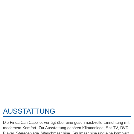
AUSSTATTUNG
Die Finca Can Capellot verfügt über eine geschmackvolle Einrichtung mit
modernem Komfort. Zur Ausstattung gehören Klimaanlage, Sat-TV, DVD-
Player, Stereoanlage, Waschmaschine, Spülmaschine und eine komplett