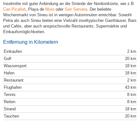
Inselmitte mit guter Anbindung an die Strände der Nordostküste, wie z.B.
Can Picafort
, Playa de
Muro
oder
Son Servera
. Der beliebte
Wochenmarkt von Sineu ist in wenigen Autominuten erreichbar. Sowohl
Petra als auch Sineu bieten eine Vielzahl inseltypischer Gasthäuser, Bars
und Cafés, aber auch anspruchsvolle Restaurants, Supermärkte und
Einkaufsmöglichkeiten.
Entfernung in Kilometern
Einkaufen
2 km
Golf
20 km
Wassersport
18 km
Hafen
18 km
Restaurant
2 km
Flughafen
43 km
Tennis
8 km
Reiten
8 km
Strand
18 km
Tauchen
20 km