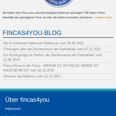
Sie finden eine Finca aus unserem Angebot anderswo günstiger? Wir bieten Ihnen
ebenfalls den günstigeren Preis an oder Sie dürfen kostenlos stornieren.
» weitere Infos
FINCAS4YOU-BLOG
Die 4 schönsten Hafenorte Mallorcas
vom 30.08.2022
Führungen über die Dachterrasse der Kathedrale
vom 07.12.2021
Ein Ausflugstipp für Palma: die Dachterrasse der Kathedrale!
vom
21.06.2019
Prima Klima in der Finca - WARUM ES IN FINCAS IMMER SO
ANGENEHM IST
vom 16.11.2018
Silvester auf Mallorca
vom 21.12.2017
Über fincas4you
Impressum