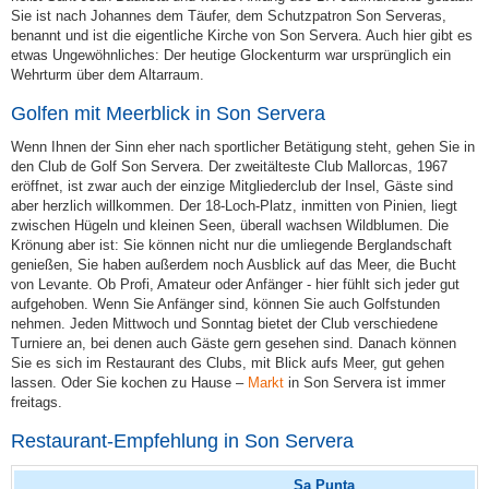
Sie ist nach Johannes dem Täufer, dem Schutzpatron Son Serveras,
benannt und ist die eigentliche Kirche von Son Servera. Auch hier gibt es
etwas Ungewöhnliches: Der heutige Glockenturm war ursprünglich ein
Wehrturm über dem Altarraum.
Golfen mit Meerblick in Son Servera
Wenn Ihnen der Sinn eher nach sportlicher Betätigung steht, gehen Sie in
den Club de Golf Son Servera. Der zweitälteste Club Mallorcas, 1967
eröffnet, ist zwar auch der einzige Mitgliederclub der Insel, Gäste sind
aber herzlich willkommen. Der 18-Loch-Platz, inmitten von Pinien, liegt
zwischen Hügeln und kleinen Seen, überall wachsen Wildblumen. Die
Krönung aber ist: Sie können nicht nur die umliegende Berglandschaft
genießen, Sie haben außerdem noch Ausblick auf das Meer, die Bucht
von Levante. Ob Profi, Amateur oder Anfänger - hier fühlt sich jeder gut
aufgehoben. Wenn Sie Anfänger sind, können Sie auch Golfstunden
nehmen. Jeden Mittwoch und Sonntag bietet der Club verschiedene
Turniere an, bei denen auch Gäste gern gesehen sind. Danach können
Sie es sich im Restaurant des Clubs, mit Blick aufs Meer, gut gehen
lassen. Oder Sie kochen zu Hause –
Markt
in Son Servera ist immer
freitags.
Restaurant-Empfehlung in Son Servera
Sa Punta