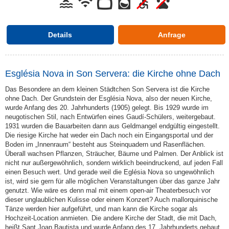
Details
Anfrage
Església Nova in Son Servera: die Kirche ohne Dach
Das Besondere an dem kleinen Städtchen Son Servera ist die Kirche
ohne Dach. Der Grundstein der Església Nova, also der neuen Kirche,
wurde Anfang des 20. Jahrhunderts (1905) gelegt. Bis 1929 wurde im
neugotischen Stil, nach Entwürfen eines Gaudí-Schülers, weitergebaut.
1931 wurden die Bauarbeiten dann aus Geldmangel endgültig eingestellt.
Die riesige Kirche hat weder ein Dach noch ein Eingangsportal und der
Boden im „Innenraum“ besteht aus Steinquadern und Rasenflächen.
Überall wachsen Pflanzen, Sträucher, Bäume und Palmen. Der Anblick ist
nicht nur außergewöhnlich, sondern wirklich beeindruckend, auf jeden Fall
einen Besuch wert. Und gerade weil die Eglésia Nova so ungewöhnlich
ist, wird sie gern für alle möglichen Veranstaltungen über das ganze Jahr
genutzt. Wie wäre es denn mal mit einem open-air Theaterbesuch vor
dieser unglaublichen Kulisse oder einem Konzert? Auch mallorquinische
Tänze werden hier aufgeführt, und man kann die Kirche sogar als
Hochzeit-Location anmieten. Die andere Kirche der Stadt, die mit Dach,
heißt Sant Joan Bautista und wurde Anfang des 17. Jahrhunderts gebaut.