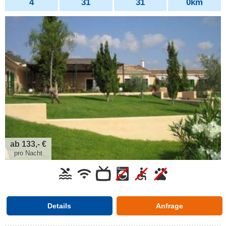
4
31
31
0km
ab 133,- €
pro Nacht
Details
Anfrage