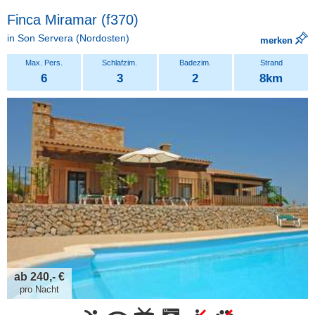
Finca Miramar (f370)
in
Son Servera
(Nordosten)
merken
6
3
2
8km
ab 240,- €
pro Nacht