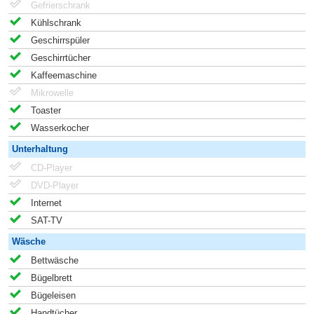
Gefrierschrank
Kühlschrank
Geschirrspüler
Geschirrtücher
Kaffeemaschine
Mikrowelle
Toaster
Wasserkocher
Unterhaltung
CD-Player
DVD-Player
Internet
SAT-TV
Wäsche
Bettwäsche
Bügelbrett
Bügeleisen
Handtücher