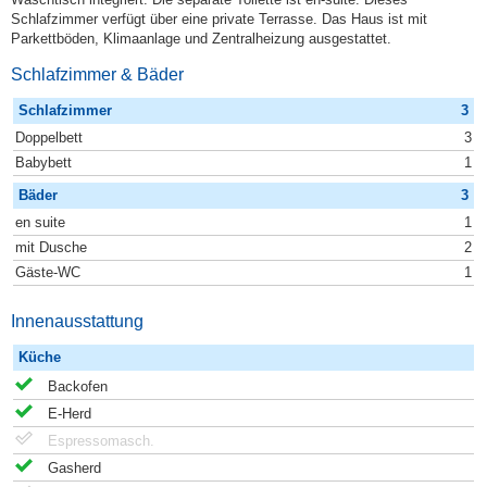
Schlafzimmer verfügt über eine private Terrasse. Das Haus ist mit
Parkettböden, Klimaanlage und Zentralheizung ausgestattet.
Schlafzimmer & Bäder
Schlafzimmer
3
Doppelbett
3
Babybett
1
Bäder
3
en suite
1
mit Dusche
2
Gäste-WC
1
Innenausstattung
Küche
Backofen
E-Herd
Espressomasch.
Gasherd