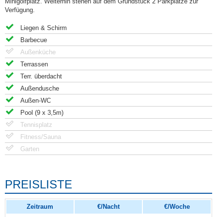
Minigolfplatz. Weiterhin stehen auf dem Grundstück 2 Parkplätze zur
Verfügung.
Liegen & Schirm
Barbecue
Außenküche
Terrassen
Terr. überdacht
Außendusche
Außen-WC
Pool (9 x 3,5m)
Tennisplatz
Fitness/Sauna
Garten
PREISLISTE
Zeitraum
€/Nacht
€/Woche