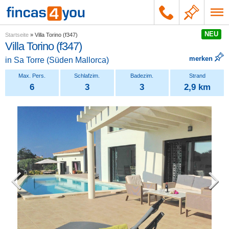
NEU
Startseite
»
Villa Torino (f347)
Villa Torino (f347)
merken
in
Sa Torre
(
Süden Mallorca
)
6
3
3
2,9 km