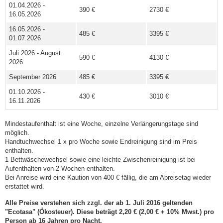
01.04.2026 -
390 €
2730 €
16.05.2026
16.05.2026 -
485 €
3395 €
01.07.2026
Juli 2026 - August
590 €
4130 €
2026
September 2026
485 €
3395 €
01.10.2026 -
430 €
3010 €
16.11.2026
Mindestaufenthalt ist eine Woche, einzelne Verlängerungstage sind
möglich.
Handtuchwechsel 1 x pro Woche sowie Endreinigung sind im Preis
enthalten.
1 Bettwäschewechsel sowie eine leichte Zwischenreinigung ist bei
Aufenthalten von 2 Wochen enthalten.
Bei Anreise wird eine Kaution von 400 € fällig, die am Abreisetag wieder
erstattet wird.
Alle Preise verstehen sich zzgl. der ab 1. Juli 2016 geltenden
"Ecotasa" (Ökosteuer). Diese beträgt 2,20 € (2,00 € + 10% Mwst.) pro
Person ab 16 Jahren pro Nacht.