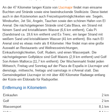
An der 47 Kilometer langen Küste von
Llucmajor
findet man einsame
Buchten und Strände sowie eine beeindruckende Steilküste. Diese bietet
auch in den Küstenorten auch Freizeitsportmöglichkeiten wie: Segeln,
Windsurfen, Jet Ski, Angeln, Tauchen sowie den schönen Hafen von El
Arenal. Die nächstgelegenen Strände sind Cala Blava, ein Strand mit
feinem Sand und kristallklarem Wasser (6,6 km entfernt), Cala Pi
(Sandstrand ca. 19,6 km entfernt und Es Trenc, ein langer Strand mit
weißem Sand und kristallklarem Wasser (41 km entfernt). Bis nach El
Arenal sind es etwas mehr als 8 Kilometer. Hier findet man eine große
Auswahl an Restaurants und Wellnesseinrichtungen,
Einkaufsmöglichkeiten, Golf, Rudern, und einen Wasserpark. Die
nächstgelegenen Golfplätze sind Golf Maioris (2,9 km entfernt) und Golf
Son Antem Mallorca (11,7 km entfernt). Der Wochenmarkt findet jeden
Mittwoch, Freitag und Sonntag auf der Plaza de España in Llucmajor und
dienstags, mittwochs, freitags und samstags in s'Arenal statt. Das
Gemeindegebiet Llucmajor ist mit über 400 Kilometer Radwege entlang
der Küste ein Eldorado für Radsportler.
Entfernung in Kilometern
Einkaufen
2 km
Golf
2 km
Wassersport
8,1 km