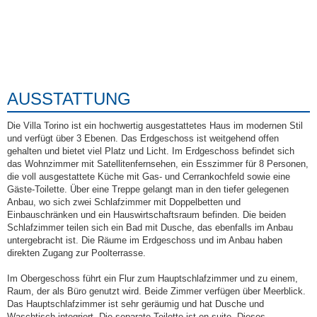
AUSSTATTUNG
Die Villa Torino ist ein hochwertig ausgestattetes Haus im modernen Stil
und verfügt über 3 Ebenen. Das Erdgeschoss ist weitgehend offen
gehalten und bietet viel Platz und Licht. Im Erdgeschoss befindet sich
das Wohnzimmer mit Satellitenfernsehen, ein Esszimmer für 8 Personen,
die voll ausgestattete Küche mit Gas- und Cerrankochfeld sowie eine
Gäste-Toilette. Über eine Treppe gelangt man in den tiefer gelegenen
Anbau, wo sich zwei Schlafzimmer mit Doppelbetten und
Einbauschränken und ein Hauswirtschaftsraum befinden. Die beiden
Schlafzimmer teilen sich ein Bad mit Dusche, das ebenfalls im Anbau
untergebracht ist. Die Räume im Erdgeschoss und im Anbau haben
direkten Zugang zur Poolterrasse.
Im Obergeschoss führt ein Flur zum Hauptschlafzimmer und zu einem,
Raum, der als Büro genutzt wird. Beide Zimmer verfügen über Meerblick.
Das Hauptschlafzimmer ist sehr geräumig und hat Dusche und
Waschtisch integriert. Die separate Toilette ist en-suite. Dieses