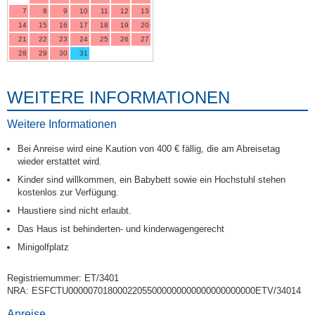
7
8
9
10
11
12
13
14
15
16
17
18
19
20
21
22
23
24
25
26
27
28
29
30
31
WEITERE INFORMATIONEN
Weitere Informationen
Bei Anreise wird eine Kaution von 400 € fällig, die am Abreisetag
wieder erstattet wird.
Kinder sind willkommen, ein Babybett sowie ein Hochstuhl stehen
kostenlos zur Verfügung.
Haustiere sind nicht erlaubt.
Das Haus ist behinderten- und kinderwagengerecht
Minigolfplatz
Registriernummer: ET/3401
NRA: ESFCTU00000701800022055000000000000000000000ETV/34014
Anreise