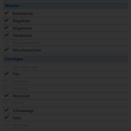
Wäsche
Bettwäsche
Bügelbrett
Bügeleisen
Handtücher
Wäschetrockner
Waschmaschine
Sonstiges
behindertenger.
Fön
Haustiere
Heizung
Hochstuhl
Kamin
Klimaanlage
Safe
Ventilator