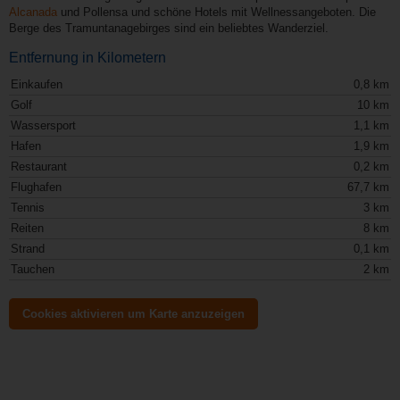
Alcanada
und Pollensa und schöne Hotels mit Wellnessangeboten. Die
Berge des Tramuntanagebirges sind ein beliebtes Wanderziel.
Entfernung in Kilometern
Einkaufen
0,8 km
Golf
10 km
Wassersport
1,1 km
Hafen
1,9 km
Restaurant
0,2 km
Flughafen
67,7 km
Tennis
3 km
Reiten
8 km
Strand
0,1 km
Tauchen
2 km
Cookies aktivieren um Karte anzuzeigen