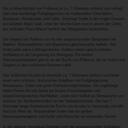
Die schöne Altstadt von Pollensa ist ca. 7 Kilometer entfernt und verfügt
über eine weitläufige Fußgängerzone mit traditionellen Geschäften,
Boutiquen, Restaurants und Cafés. Sonntags findet in den engen Gassen
ein beliebter Markt statt, unter der Woche kann man in einem der Cafés
am zentralen Plaza Mayor herrlich das Alltagsleben beobachten.
Die Gegend um Pollensa ist mit den anspruchsvollen Bergrouten bei
Radlern, Motorradfahrern und Wanderern gleichermaßen beliebt. Hier
findet jeder seine Lieblingsstrecke. Golfern stehen gleich mehrere
Golfplätze in der Umgebung zur Verfügung. Ein breites
Wassersportangebot gibt es an der Bucht von Pollensa, die für Surfer und
Seglern zu den schönsten Revieren zählt.
Das Städtchen Alcúdia ist ebenfalls ca. 7 Kilometer entfernt und bietet
einen sehr schönen, historischen Stadtkern mit Fußgängerzone,
Restaurants, Cafés und guten Einkaufsmöglichkeiten. Der zugehörige
Hafen Puerto Alcúdia bietet ein buntes Freizeitangebot und
abwechslungsreiches Nachtleben, sowie eine Vielfalt an Restaurants von
exklusiv bis familienfreundlich an der Hafenpromenade. Der fast 7
Kilometer lange Sandstrand der Bucht von Alcudia ist feinsandig und fällt
flach ins Meer ab. Wasserratten finden hier ein großes
Wassersportangebot und Surfer und Kitesurfer ein lohnendes Revier!
In der näheren Umgebung befinden sich die anspruchsvollen Golfplätze