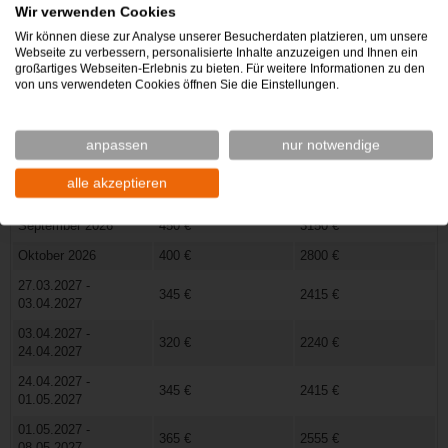
06.06.2026
Wir verwenden Cookies
06.06.2026 -
Wir können diese zur Analyse unserer Besucherdaten platzieren, um unsere
725 €
5075 €
13.06.2026
Webseite zu verbessern, personalisierte Inhalte anzuzeigen und Ihnen ein
großartiges Webseiten-Erlebnis zu bieten. Für weitere Informationen zu den
13.06.2026 -
von uns verwendeten Cookies öffnen Sie die Einstellungen.
750 €
5250 €
27.06.2026
27.06.2026 -
830 €
5810 €
anpassen
nur notwendige
01.07.2026
Juli 2026 - August
alle akzeptieren
530 €
3710 €
2026
September 2026
450 €
3150 €
Oktober 2026
400 €
2800 €
27.03.2027 -
345 €
2415 €
03.04.2027
03.04.2027 -
320 €
2240 €
24.04.2027
24.04.2027 -
345 €
2415 €
01.05.2027
01.05.2027 -
365 €
2555 €
08.05.2027