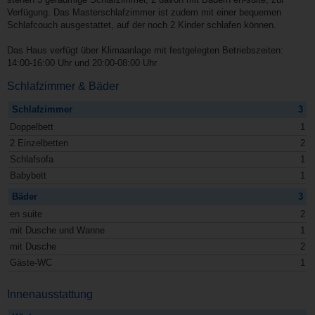
Verfügung. Das Masterschlafzimmer ist zudem mit einer bequemen
Schlafcouch ausgestattet, auf der noch 2 Kinder schlafen können.
Das Haus verfügt über Klimaanlage mit festgelegten Betriebszeiten:
14:00-16:00 Uhr und 20:00-08:00 Uhr
Schlafzimmer & Bäder
Schlafzimmer
3
Doppelbett
1
2 Einzelbetten
2
Schlafsofa
1
Babybett
1
Bäder
3
en suite
2
mit Dusche und Wanne
1
mit Dusche
2
Gäste-WC
1
Innenausstattung