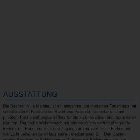
AUSSTATTUNG
Die Seafront Villa Marblau ist ein elegantes und modernes Ferienhaus mit
spektakulärem Blick auf die Bucht von Pollensa. Die neue Villa mit
privatem Pool bietet bequem Platz für bis zu 6 Personen und modernsten
Komfort. Der große Wohnbereich mit offener Küche verfügt über große
Fenster mit Panoramablick und Zugang zur Terrasse. Helle Farben und
viel Licht verleihen dem Haus seinen mediterranen Stil. Den Gästen
stehen 3 geräumige Schlafzimmer, 2 davon mit Bädern en-suite, zur