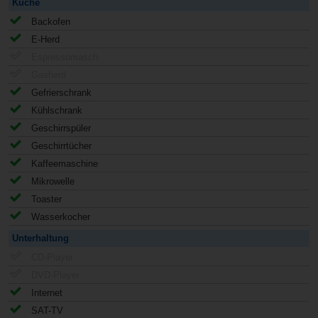
Küche
Backofen
E-Herd
Espressomasch.
Gasherd
Gefrierschrank
Kühlschrank
Geschirrspüler
Geschirrtücher
Kaffeemaschine
Mikrowelle
Toaster
Wasserkocher
Unterhaltung
CD-Player
DVD-Player
Internet
SAT-TV