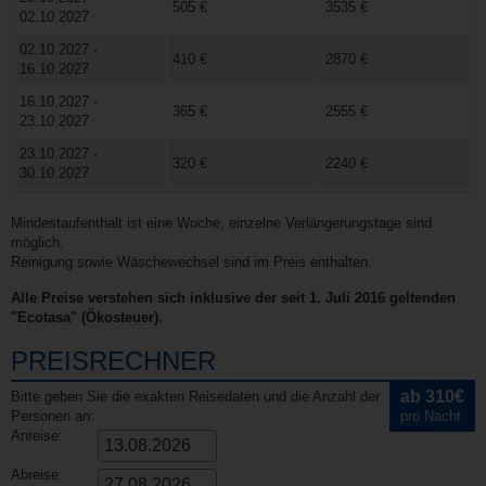
505 €
3535 €
02.10.2027
02.10.2027 -
410 €
2870 €
16.10.2027
16.10.2027 -
365 €
2555 €
23.10.2027
23.10.2027 -
320 €
2240 €
30.10.2027
Mindestaufenthalt ist eine Woche, einzelne Verlängerungstage sind
möglich.
Reinigung sowie Wäschewechsel sind im Preis enthalten.
Alle Preise verstehen sich inklusive der seit 1. Juli 2016 geltenden
"Ecotasa" (Ökosteuer).
PREISRECHNER
ab 310€
Bitte geben Sie die exakten Reisedaten und die Anzahl der
Personen an:
pro Nacht
Anreise:
Abreise: