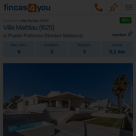
NEU
Startseite
»
Villa Marblau (f625)
Villa Marblau (f625)
merken
in
Puerto Pollensa
(
Norden Mallorca
)
6
3
3
0,1 km