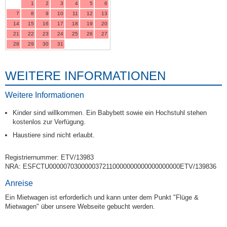
1
2
3
4
5
6
7
8
9
10
11
12
13
14
15
16
17
18
19
20
21
22
23
24
25
26
27
28
29
30
31
WEITERE INFORMATIONEN
Weitere Informationen
Kinder sind willkommen. Ein Babybett sowie ein Hochstuhl stehen
kostenlos zur Verfügung.
Haustiere sind nicht erlaubt.
Registriernummer: ETV/13983
NRA: ESFCTU0000070300000372110000000000000000000ETV/139836
Anreise
Ein Mietwagen ist erforderlich und kann unter dem Punkt "Flüge &
Mietwagen" über unsere Webseite gebucht werden.