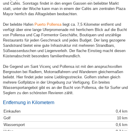
und Cafés. Sonntags findet in den engen Gassen ein beliebter Markt
statt, unter der Woche kann man in einem der Cafés am zentralen Plaza
Mayor herrlich das Alltagsleben beobachten.
Der belebte Hafen
Puerto Pollensa
liegt ca. 7,5 Kilometer entfernt und
verfügt über eine lange Uferpromenade mit herrlichem Blick auf die Bucht
von Pollensa und Cap Formentor Geschäfte, Boutiquen und unzählige
Restaurants für jeden Geschmack und jedes Budget. Der lang gezogene
Sandstrand bietet eine gute Infrastruktur mit mehreren Strandbars,
Süßwasserduschen und Liegenverleih. Der flache Einstieg macht diesen
Küstenabschnitt besonders familienfreundlich.
Die Gegend um Sant Vicenç und Pollensa ist mit den anspruchsvollen
Bergrouten bei Radlern, Motorradfahrern und Wanderern gleichermaßen
beliebt. Hier findet jeder seine Lieblingsstrecke. Golfern stehen gleich
mehrere Golfplätze in der Umgebung zur Verfügung. Ein breites
Wassersportangebot gibt es an der Bucht von Pollensa, die für Surfer und
Seglern zu den schönsten Revieren zählt.
Entfernung in Kilometern
Einkaufen
0,4 km
Golf
10 km
Wassersport
0,6 km