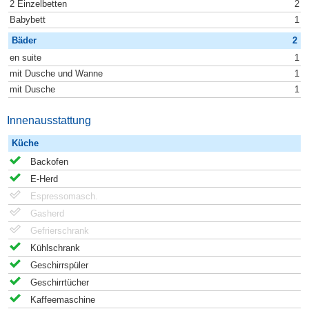
2 Einzelbetten
2
Babybett
1
Bäder
2
en suite
1
mit Dusche und Wanne
1
mit Dusche
1
Innenausstattung
Küche
Backofen
E-Herd
Espressomasch.
Gasherd
Gefrierschrank
Kühlschrank
Geschirrspüler
Geschirrtücher
Kaffeemaschine