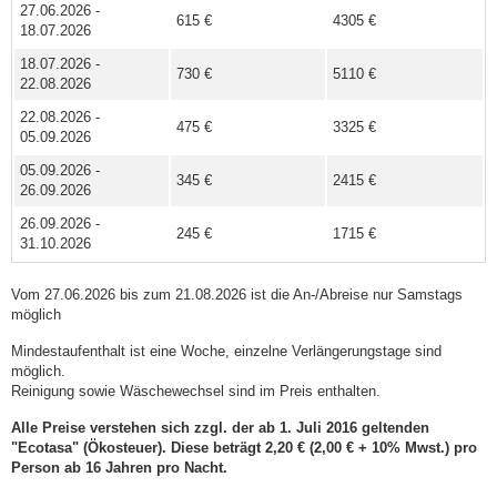
27.06.2026 -
615 €
4305 €
18.07.2026
18.07.2026 -
730 €
5110 €
22.08.2026
22.08.2026 -
475 €
3325 €
05.09.2026
05.09.2026 -
345 €
2415 €
26.09.2026
26.09.2026 -
245 €
1715 €
31.10.2026
Vom 27.06.2026 bis zum 21.08.2026 ist die An-/Abreise nur Samstags
möglich
Mindestaufenthalt ist eine Woche, einzelne Verlängerungstage sind
möglich.
Reinigung sowie Wäschewechsel sind im Preis enthalten.
Alle Preise verstehen sich zzgl. der ab 1. Juli 2016 geltenden
"Ecotasa" (Ökosteuer). Diese beträgt 2,20 € (2,00 € + 10% Mwst.) pro
Person ab 16 Jahren pro Nacht.