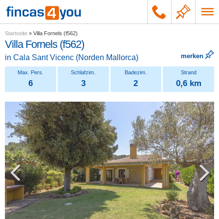
Startseite
»
Villa Fornels (f562)
Villa Fornels (f562)
merken
in
Cala Sant Vicenc
(
Norden Mallorca
)
6
3
2
0,6 km