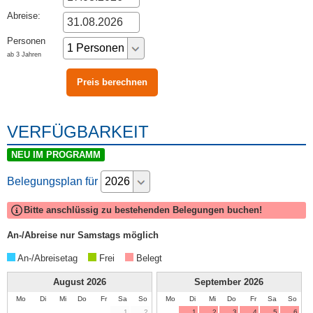
Abreise:
Personen
ab 3 Jahren
VERFÜGBARKEIT
NEU IM PROGRAMM
Belegungsplan für
Bitte anschlüssig zu bestehenden Belegungen buchen!
An-/Abreise nur Samstags möglich
An-/Abreisetag
Frei
Belegt
August
2026
September
2026
Mo
Di
Mi
Do
Fr
Sa
So
Mo
Di
Mi
Do
Fr
Sa
So
1
2
1
2
3
4
5
6