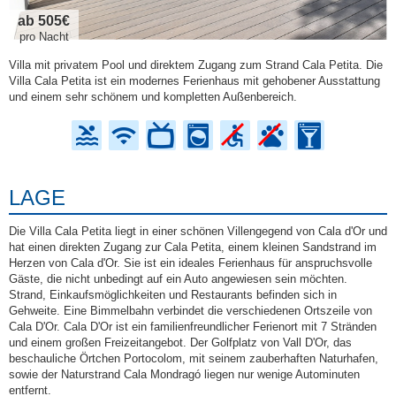
ab 505€
pro Nacht
Villa mit privatem Pool und direktem Zugang zum Strand Cala Petita. Die
Villa Cala Petita ist ein modernes Ferienhaus mit gehobener Ausstattung
und einem sehr schönem und kompletten Außenbereich.
LAGE
Die Villa Cala Petita liegt in einer schönen Villengegend von Cala d'Or und
hat einen direkten Zugang zur Cala Petita, einem kleinen Sandstrand im
Herzen von Cala d'Or. Sie ist ein ideales Ferienhaus für anspruchsvolle
Gäste, die nicht unbedingt auf ein Auto angewiesen sein möchten.
Strand, Einkaufsmöglichkeiten und Restaurants befinden sich in
Gehweite. Eine Bimmelbahn verbindet die verschiedenen Ortszeile von
Cala D'Or. Cala D'Or ist ein familienfreundlicher Ferienort mit 7 Stränden
und einem großen Freizeitangebot. Der Golfplatz von Vall D'Or, das
beschauliche Örtchen Portocolom, mit seinem zauberhaften Naturhafen,
sowie der Naturstrand Cala Mondragó liegen nur wenige Autominuten
entfernt.