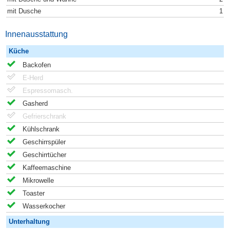
mit Dusche
1
Innenausstattung
Küche
Backofen
E-Herd
Espressomasch.
Gasherd
Gefrierschrank
Kühlschrank
Geschirrspüler
Geschirrtücher
Kaffeemaschine
Mikrowelle
Toaster
Wasserkocher
Unterhaltung