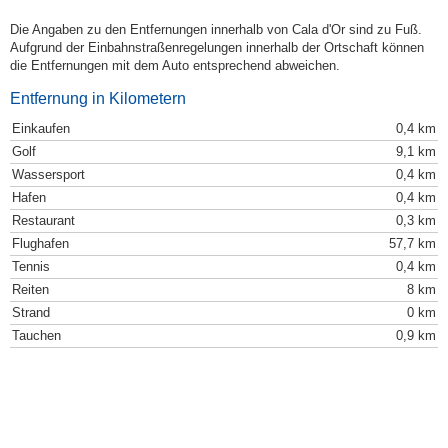
Die Angaben zu den Entfernungen innerhalb von Cala d'Or sind zu Fuß.
Aufgrund der Einbahnstraßenregelungen innerhalb der Ortschaft können
die Entfernungen mit dem Auto entsprechend abweichen.
Entfernung in Kilometern
Einkaufen
0,4 km
Golf
9,1 km
Wassersport
0,4 km
Hafen
0,4 km
Restaurant
0,3 km
Flughafen
57,7 km
Tennis
0,4 km
Reiten
8 km
Strand
0 km
Tauchen
0,9 km