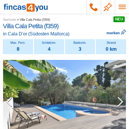
NEU
Startseite
»
Villa Cala Petita (f359)
Villa Cala Petita (f359)
merken
in
Cala D'or
(
Südosten Mallorca
)
8
4
3
0 km