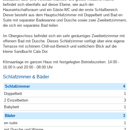
befindet sich ebenfalls auf dieser Ebene, wie auch der
Hauswirtschaftsraum und ein Gäste-WC und der erste Schlafbereich.
Dieser besteht aus dem Hauptschlafzimmer mit Doppelbett und Bad en
Suite mit separater Badewanne und Dusche sowie zwei Zweibettzimmern,
die sich ein separates Bad teilen.
Im Obergeschoss befindet sich ein sehr geräumiges Zweibettzimmer mit
offenem Bad mit Dusche. Dieses Schlafzimmer verfügt über eine eigene
Terrasse mit schönem Chill-out-Bereich und seitlichem Blick auf die
kleine Sandbucht Cala Dor.
Klimaanlage im ganzen Haus mit festgelegten Betriebszeiten: 14:00 -
16:00 h und 20:00 - 08:00 Uhr
Schlafzimmer & Bäder
Schlafzimmer
4
Doppelbett
1
2 Einzelbetten
3
Babybett
1
Bäder
3
en suite
1
mit Dusche und Wanne
2