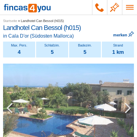
Startseite
»
Landhotel Can Bessol (h015)
Landhotel Can Bessol (h015)
merken
in
Cala D'or
(
Südosten Mallorca
)
4
5
5
1 km