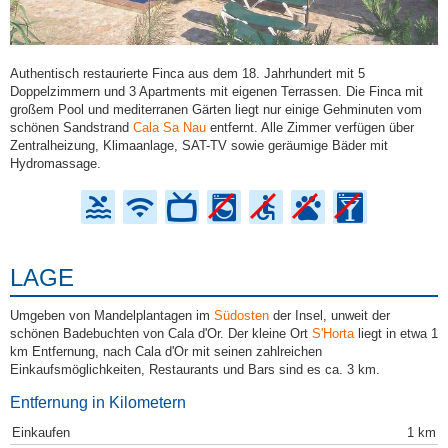
Authentisch restaurierte Finca aus dem 18. Jahrhundert mit 5
Doppelzimmern und 3 Apartments mit eigenen Terrassen. Die Finca mit
großem Pool und mediterranen Gärten liegt nur einige Gehminuten vom
schönen Sandstrand
Cala Sa Nau
entfernt. Alle Zimmer verfügen über
Zentralheizung, Klimaanlage, SAT-TV sowie geräumige Bäder mit
Hydromassage.
LAGE
Umgeben von Mandelplantagen im
Südosten
der Insel, unweit der
schönen Badebuchten von Cala d'Or. Der kleine Ort
S'Horta
liegt in etwa 1
km Entfernung, nach Cala d'Or mit seinen zahlreichen
Einkaufsmöglichkeiten, Restaurants und Bars sind es ca. 3 km.
Entfernung in Kilometern
Einkaufen
1 km