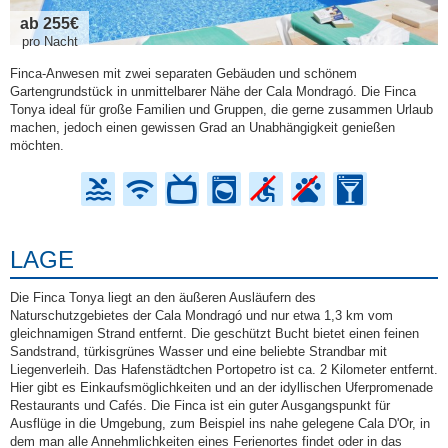
ab 255€
pro Nacht
Finca-Anwesen mit zwei separaten Gebäuden und schönem
Gartengrundstück in unmittelbarer Nähe der Cala Mondragó. Die Finca
Tonya ideal für große Familien und Gruppen, die gerne zusammen Urlaub
machen, jedoch einen gewissen Grad an Unabhängigkeit genießen
möchten.
LAGE
Die Finca Tonya liegt an den äußeren Ausläufern des
Naturschutzgebietes der Cala Mondragó und nur etwa 1,3 km vom
gleichnamigen Strand entfernt. Die geschützt Bucht bietet einen feinen
Sandstrand, türkisgrünes Wasser und eine beliebte Strandbar mit
Liegenverleih. Das Hafenstädtchen Portopetro ist ca. 2 Kilometer entfernt.
Hier gibt es Einkaufsmöglichkeiten und an der idyllischen Uferpromenade
Restaurants und Cafés. Die Finca ist ein guter Ausgangspunkt für
Ausflüge in die Umgebung, zum Beispiel ins nahe gelegene Cala D'Or, in
dem man alle Annehmlichkeiten eines Ferienortes findet oder in das