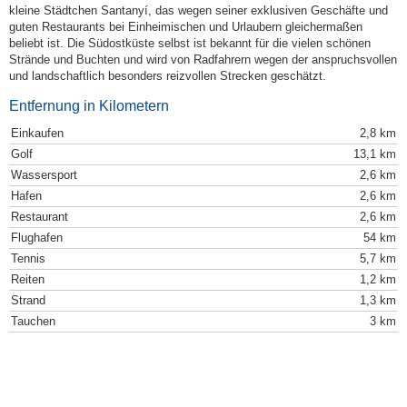
kleine Städtchen Santanyí, das wegen seiner exklusiven Geschäfte und
guten Restaurants bei Einheimischen und Urlaubern gleichermaßen
beliebt ist. Die Südostküste selbst ist bekannt für die vielen schönen
Strände und Buchten und wird von Radfahrern wegen der anspruchsvollen
und landschaftlich besonders reizvollen Strecken geschätzt.
Entfernung in Kilometern
Einkaufen
2,8 km
Golf
13,1 km
Wassersport
2,6 km
Hafen
2,6 km
Restaurant
2,6 km
Flughafen
54 km
Tennis
5,7 km
Reiten
1,2 km
Strand
1,3 km
Tauchen
3 km