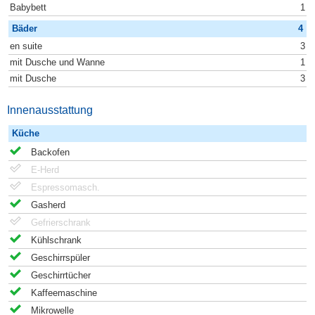
Babybett
1
Bäder
4
en suite
3
mit Dusche und Wanne
1
mit Dusche
3
Innenausstattung
Küche
Backofen
E-Herd
Espressomasch.
Gasherd
Gefrierschrank
Kühlschrank
Geschirrspüler
Geschirrtücher
Kaffeemaschine
Mikrowelle