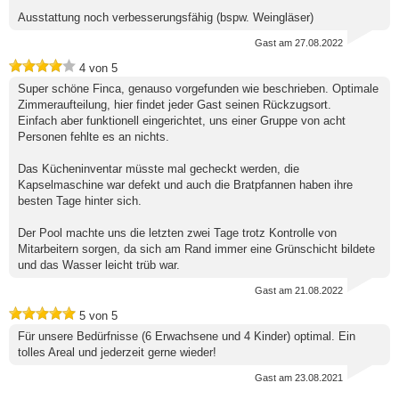
Ausstattung noch verbesserungsfähig (bspw. Weingläser)
Gast
am 27.08.2022
4
von
5
Super schöne Finca, genauso vorgefunden wie beschrieben. Optimale
Zimmeraufteilung, hier findet jeder Gast seinen Rückzugsort.
Einfach aber funktionell eingerichtet, uns einer Gruppe von acht
Personen fehlte es an nichts.
Das Kücheninventar müsste mal gecheckt werden, die
Kapselmaschine war defekt und auch die Bratpfannen haben ihre
besten Tage hinter sich.
Der Pool machte uns die letzten zwei Tage trotz Kontrolle von
Mitarbeitern sorgen, da sich am Rand immer eine Grünschicht bildete
und das Wasser leicht trüb war.
Gast
am 21.08.2022
5
von
5
Für unsere Bedürfnisse (6 Erwachsene und 4 Kinder) optimal. Ein
tolles Areal und jederzeit gerne wieder!
Gast
am 23.08.2021