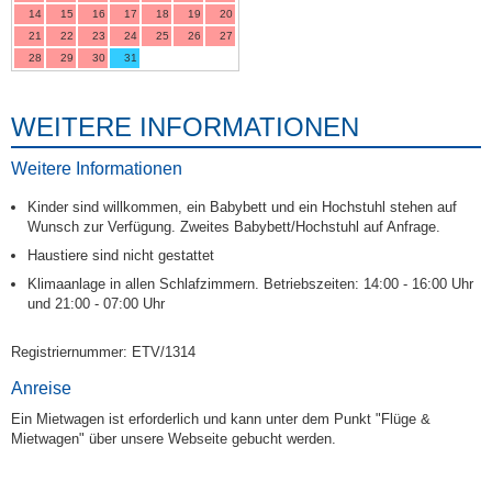
14
15
16
17
18
19
20
21
22
23
24
25
26
27
28
29
30
31
WEITERE INFORMATIONEN
Weitere Informationen
Kinder sind willkommen, ein Babybett und ein Hochstuhl stehen auf
Wunsch zur Verfügung. Zweites Babybett/Hochstuhl auf Anfrage.
Haustiere sind nicht gestattet
Klimaanlage in allen Schlafzimmern. Betriebszeiten: 14:00 - 16:00 Uhr
und 21:00 - 07:00 Uhr
Registriernummer: ETV/1314
Anreise
Ein Mietwagen ist erforderlich und kann unter dem Punkt "Flüge &
Mietwagen" über unsere Webseite gebucht werden.