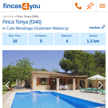
Startseite
»
Finca Tonya (f346)
Finca Tonya (f346)
merken
in
Cala Mondrago
(
Südosten Mallorca
)
10
5
4
1,3 km