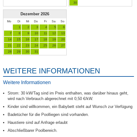
30
Dezember
2026
Mo
Di
Mi
Do
Fr
Sa
So
1
2
3
4
5
6
7
8
9
10
11
12
13
14
15
16
17
18
19
20
21
22
23
24
25
26
27
28
29
30
31
WEITERE INFORMATIONEN
Weitere Informationen
Strom: 30 kW/Tag sind im Preis enthalten, was darüber hinaus geht,
wird nach Verbrauch abgerechnet mit 0,50 €/kW.
Kinder sind willkommen, ein Babybett steht auf Wunsch zur Verfügung
Badetücher für die Poolliegen sind vorhanden.
Haustiere sind auf Anfrage erlaubt
Abschließbarer Poolbereich.