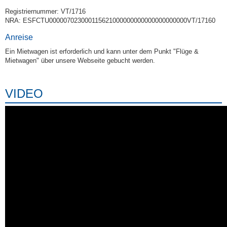
Registriernummer: VT/1716
NRA: ESFCTU000007023000115621000000000000000000000VT/17160
Anreise
Ein Mietwagen ist erforderlich und kann unter dem Punkt "Flüge &
Mietwagen" über unsere Webseite gebucht werden.
VIDEO