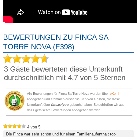
BEWERTUNGEN ZU FINCA SA
TORRE NOVA (F398)
3
Gäste bewerteten diese Unterkunft
durchschnittlich mit
4,7
von 5 Sternen
Alle Bewertungen für Finca Sa Torre Nova wurden über
eKomi
abgegeben und stammen ausschließlich von Gästen, die diese
Unterkunft über
fincas4you
gebucht haben. So schließen wir aus,
dass gefälschte Bewertungen abgegeben werden.
4
von
5
Die Finca war sehr schön und für einen Familienaufenthalt top