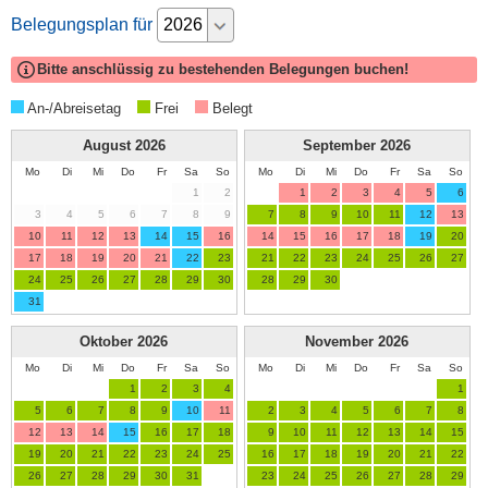
Belegungsplan für
Bitte anschlüssig zu bestehenden Belegungen buchen!
An-/Abreisetag
Frei
Belegt
August
2026
September
2026
Mo
Di
Mi
Do
Fr
Sa
So
Mo
Di
Mi
Do
Fr
Sa
So
1
2
1
2
3
4
5
6
3
4
5
6
7
8
9
7
8
9
10
11
12
13
10
11
12
13
14
15
16
14
15
16
17
18
19
20
17
18
19
20
21
22
23
21
22
23
24
25
26
27
24
25
26
27
28
29
30
28
29
30
31
Oktober
2026
November
2026
Mo
Di
Mi
Do
Fr
Sa
So
Mo
Di
Mi
Do
Fr
Sa
So
1
2
3
4
1
5
6
7
8
9
10
11
2
3
4
5
6
7
8
12
13
14
15
16
17
18
9
10
11
12
13
14
15
19
20
21
22
23
24
25
16
17
18
19
20
21
22
26
27
28
29
30
31
23
24
25
26
27
28
29