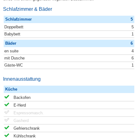
Schlafzimmer & Bäder
Schlafzimmer
5
Doppelbett
5
Babybett
1
Bäder
6
en suite
4
mit Dusche
6
Gäste-WC
1
Innenausstattung
Küche
Backofen
E-Herd
Espressomasch.
Gasherd
Gefrierschrank
Kühlschrank