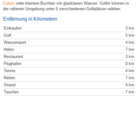
Colom
viele kleinere Buchten mit glasklarem Wasser. Golfer können in
der näheren Umgebung unter 5 verschiedenen Golfplätzen wählen.
Entfernung in Kilometern
Einkaufen
3 km
Golf
5 km
Wassersport
4 km
Hafen
7 km
Restaurant
3 km
Flughafen
0 km
Tennis
4 km
Reiten
7 km
Strand
4 km
Tauchen
7 km