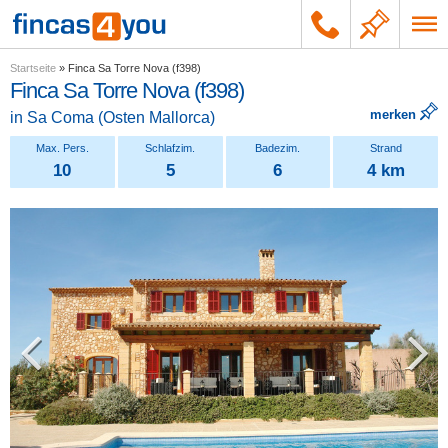
Startseite
»
Finca Sa Torre Nova (f398)
Finca Sa Torre Nova (f398)
merken
in
Sa Coma
(
Osten Mallorca
)
10
5
6
4 km