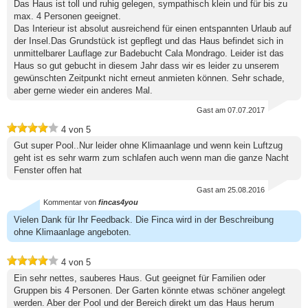
Das Haus ist toll und ruhig gelegen, sympathisch klein und für bis zu
max. 4 Personen geeignet.
Das Interieur ist absolut ausreichend für einen entspannten Urlaub auf
der Insel.Das Grundstück ist gepflegt und das Haus befindet sich in
unmittelbarer Lauflage zur Badebucht Cala Mondrago. Leider ist das
Haus so gut gebucht in diesem Jahr dass wir es leider zu unserem
gewünschten Zeitpunkt nicht erneut anmieten können. Sehr schade,
aber gerne wieder ein anderes Mal.
Gast
am 07.07.2017
4
von
5
Gut super Pool..Nur leider ohne Klimaanlage und wenn kein Luftzug
geht ist es sehr warm zum schlafen auch wenn man die ganze Nacht
Fenster offen hat
Gast
am 25.08.2016
Kommentar von
fincas4you
Vielen Dank für Ihr Feedback. Die Finca wird in der Beschreibung
ohne Klimaanlage angeboten.
4
von
5
Ein sehr nettes, sauberes Haus. Gut geeignet für Familien oder
Gruppen bis 4 Personen. Der Garten könnte etwas schöner angelegt
werden. Aber der Pool und der Bereich direkt um das Haus herum