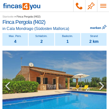
Startseite
»
Finca Pergola (f402)
Finca Pergola (f402)
merken
in
Cala Mondrago
(
Südosten Mallorca
)
4
2
1
2 km