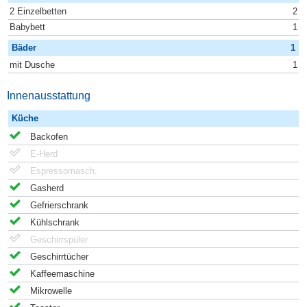
2 Einzelbetten
2
Babybett
1
Bäder
1
mit Dusche
1
Innenausstattung
Küche
Backofen
E-Herd
Espressomasch.
Gasherd
Gefrierschrank
Kühlschrank
Geschirrspüler
Geschirrtücher
Kaffeemaschine
Mikrowelle