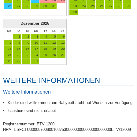
26
27
28
29
30
31
23
24
25
26
27
28
29
30
Dezember
2026
Mo
Di
Mi
Do
Fr
Sa
So
1
2
3
4
5
6
7
8
9
10
11
12
13
14
15
16
17
18
19
20
21
22
23
24
25
26
27
28
29
30
31
WEITERE INFORMATIONEN
Weitere Informationen
Kinder sind willkommen, ein Babybett steht auf Wunsch zur Verfügung
Haustiere sind nicht erlaubt
Registriernummer: ETV 1200
NRA: ESFCTU00000700800103753000000000000000000000ETV/12009