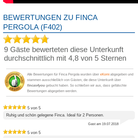
BEWERTUNGEN ZU FINCA
PERGOLA (F402)
9
Gäste bewerteten diese Unterkunft
durchschnittlich mit
4,8
von 5 Sternen
Alle Bewertungen für Finca Pergola wurden über
eKomi
abgegeben und
stammen ausschließlich von Gästen, die diese Unterkunft über
fincas4you
gebucht haben. So schließen wir aus, dass gefälschte
Bewertungen abgegeben werden.
5
von
5
Ruhig und schön gelegene Finca. Ideal für 2 Personen.
Gast
am 19.07.2018
5
von
5