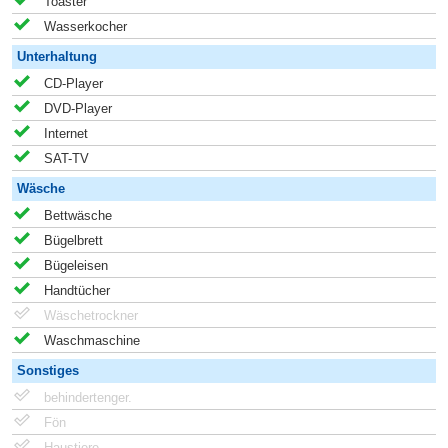
Toaster
Wasserkocher
Unterhaltung
CD-Player
DVD-Player
Internet
SAT-TV
Wäsche
Bettwäsche
Bügelbrett
Bügeleisen
Handtücher
Wäschetrockner
Waschmaschine
Sonstiges
behindertenger.
Fön
Haustiere