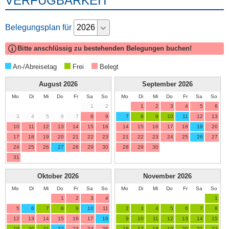
VERFÜGBARKEIT
Belegungsplan für
Bitte anschlüssig zu bestehenden Belegungen buchen!
An-/Abreisetag
Frei
Belegt
August
2026
September
2026
Mo
Di
Mi
Do
Fr
Sa
So
Mo
Di
Mi
Do
Fr
Sa
So
1
2
1
2
3
4
5
6
3
4
5
6
7
8
9
7
8
9
10
11
12
13
10
11
12
13
14
15
16
14
15
16
17
18
19
20
17
18
19
20
21
22
23
21
22
23
24
25
26
27
24
25
26
27
28
29
30
28
29
30
31
Oktober
2026
November
2026
Mo
Di
Mi
Do
Fr
Sa
So
Mo
Di
Mi
Do
Fr
Sa
So
1
2
3
4
1
5
6
7
8
9
10
11
2
3
4
5
6
7
8
12
13
14
15
16
17
18
9
10
11
12
13
14
15
19
20
21
22
23
24
25
16
17
18
19
20
21
22