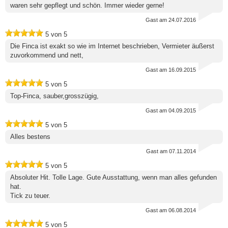
waren sehr gepflegt und schön. Immer wieder gerne!
Gast
am 24.07.2016
5
von
5
Die Finca ist exakt so wie im Internet beschrieben, Vermieter äußerst
zuvorkommend und nett,
Gast
am 16.09.2015
5
von
5
Top-Finca, sauber,grosszügig,
Gast
am 04.09.2015
5
von
5
Alles bestens
Gast
am 07.11.2014
5
von
5
Absoluter Hit. Tolle Lage. Gute Ausstattung, wenn man alles gefunden
hat.
Tick zu teuer.
Gast
am 06.08.2014
5
von
5