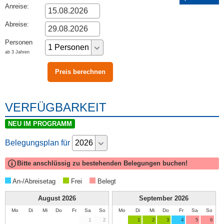
Anreise:
Abreise:
Personen
ab 3 Jahren
VERFÜGBARKEIT
NEU IM PROGRAMM
Belegungsplan für
Bitte anschlüssig zu bestehenden Belegungen buchen!
An-/Abreisetag
Frei
Belegt
August
2026
September
2026
Mo
Di
Mi
Do
Fr
Sa
So
Mo
Di
Mi
Do
Fr
Sa
So
1
2
1
2
3
4
5
6