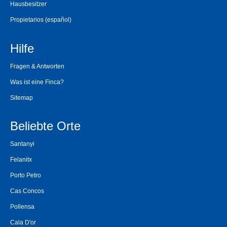
Hausbesitzer
Propietarios
(español)
Hilfe
Fragen & Antworten
Was ist eine Finca?
Sitemap
Beliebte Orte
Santanyi
Felanitx
Porto Petro
Cas Concos
Pollensa
Cala D'or