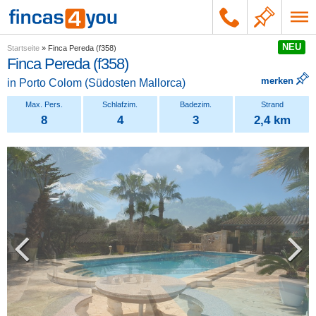
NEU
Startseite
»
Finca Pereda (f358)
Finca Pereda (f358)
merken
in
Porto Colom
(
Südosten Mallorca
)
8
4
3
2,4 km