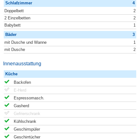
Schlafzimmer
4
Doppelbett
2
2 Einzelbetten
2
Babybett
1
Bäder
3
mit Dusche und Wanne
1
mit Dusche
2
Innenausstattung
Küche
Backofen
E-Herd
Espressomasch.
Gasherd
Gefrierschrank
Kühlschrank
Geschirrspüler
Geschirrtücher