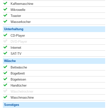
Kaffeemaschine
Mikrowelle
Toaster
Wasserkocher
Unterhaltung
CD-Player
DVD-Player
Internet
SAT-TV
Wäsche
Bettwäsche
Bügelbrett
Bügeleisen
Handtücher
Wäschetrockner
Waschmaschine
Sonstiges