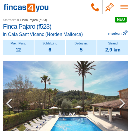
NEU
Startseite
»
Finca Pajaro (f523)
Finca Pajaro (f523)
merken
in
Cala Sant Vicenc
(
Norden Mallorca
)
12
6
5
2,9 km