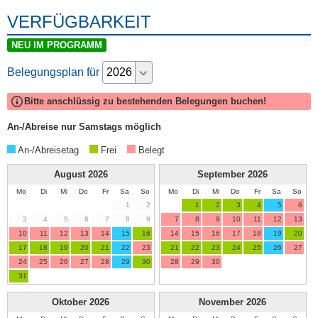
VERFÜGBARKEIT
NEU IM PROGRAMM
Belegungsplan für
Bitte anschlüssig zu bestehenden Belegungen buchen!
An-/Abreise nur Samstags möglich
An-/Abreisetag
Frei
Belegt
August
2026
September
2026
Mo
Di
Mi
Do
Fr
Sa
So
Mo
Di
Mi
Do
Fr
Sa
So
1
2
1
2
3
4
5
6
3
4
5
6
7
8
9
7
8
9
10
11
12
13
10
11
12
13
14
15
16
14
15
16
17
18
19
20
17
18
19
20
21
22
23
21
22
23
24
25
26
27
24
25
26
27
28
29
30
28
29
30
31
Oktober
2026
November
2026