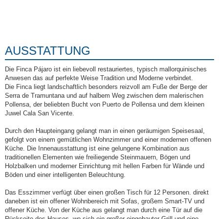
AUSSTATTUNG
Die Finca Pájaro ist ein liebevoll restauriertes, typisch mallorquinisches
Anwesen das auf perfekte Weise Tradition und Moderne verbindet.
Die Finca liegt landschaftlich besonders reizvoll am Fuße der Berge der
Serra de Tramuntana und auf halbem Weg zwischen dem malerischen
Pollensa, der beliebten Bucht von Puerto de Pollensa und dem kleinen
Juwel Cala San Vicente.
Durch den Haupteingang gelangt man in einen geräumigen Speisesaal,
gefolgt von einem gemütlichen Wohnzimmer und einer modernen offenen
Küche. Die Innenausstattung ist eine gelungene Kombination aus
traditionellen Elementen wie freiliegende Steinmauern, Bögen und
Holzbalken und moderner Einrichtung mit hellen Farben für Wände und
Böden und einer intelligenten Beleuchtung.
Das Esszimmer verfügt über einen großen Tisch für 12 Personen. direkt
daneben ist ein offener Wohnbereich mit Sofas, großem Smart-TV und
offener Küche. Von der Küche aus gelangt man durch eine Tür auf die
Rückseite des Hauses, wo sich ein großer eingebauter Grill und eine