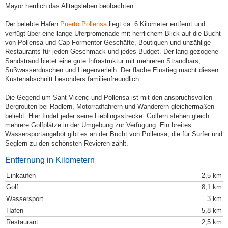
Mayor herrlich das Alltagsleben beobachten.
Der belebte Hafen
Puerto Pollensa
liegt ca. 6 Kilometer entfernt und
verfügt über eine lange Uferpromenade mit herrlichem Blick auf die Bucht
von Pollensa und Cap Formentor Geschäfte, Boutiquen und unzählige
Restaurants für jeden Geschmack und jedes Budget. Der lang gezogene
Sandstrand bietet eine gute Infrastruktur mit mehreren Strandbars,
Süßwasserduschen und Liegenverleih. Der flache Einstieg macht diesen
Küstenabschnitt besonders familienfreundlich.
Die Gegend um Sant Vicenç und Pollensa ist mit den anspruchsvollen
Bergrouten bei Radlern, Motorradfahrern und Wanderern gleichermaßen
beliebt. Hier findet jeder seine Lieblingsstrecke. Golfern stehen gleich
mehrere Golfplätze in der Umgebung zur Verfügung. Ein breites
Wassersportangebot gibt es an der Bucht von Pollensa, die für Surfer und
Seglern zu den schönsten Revieren zählt.
Entfernung in Kilometern
Einkaufen
2,5 km
Golf
8,1 km
Wassersport
3 km
Hafen
5,8 km
Restaurant
2,5 km