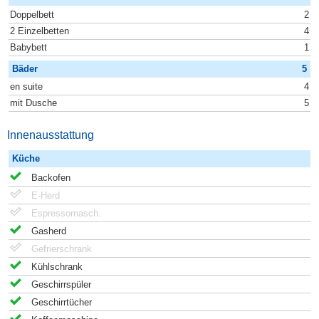
Doppelbett
2
2 Einzelbetten
4
Babybett
1
Bäder
5
en suite
4
mit Dusche
5
Innenausstattung
Küche
Backofen
E-Herd
Espressomasch.
Gasherd
Gefrierschrank
Kühlschrank
Geschirrspüler
Geschirrtücher