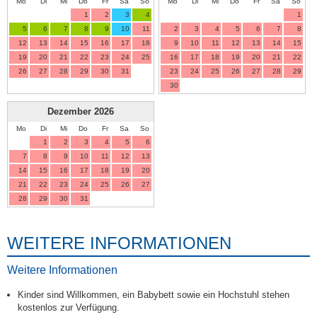
Mo
Di
Mi
Do
Fr
Sa
So
Mo
Di
Mi
Do
Fr
Sa
So
1
2
3
4
1
5
6
7
8
9
10
11
2
3
4
5
6
7
8
12
13
14
15
16
17
18
9
10
11
12
13
14
15
19
20
21
22
23
24
25
16
17
18
19
20
21
22
26
27
28
29
30
31
23
24
25
26
27
28
29
30
Dezember
2026
Mo
Di
Mi
Do
Fr
Sa
So
1
2
3
4
5
6
7
8
9
10
11
12
13
14
15
16
17
18
19
20
21
22
23
24
25
26
27
28
29
30
31
WEITERE INFORMATIONEN
Weitere Informationen
Kinder sind Willkommen, ein Babybett sowie ein Hochstuhl stehen
kostenlos zur Verfügung.