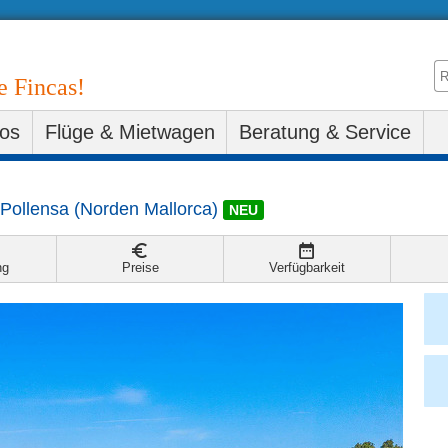
e Fincas!
fos
Flüge & Mietwagen
Beratung & Service
 Pollensa
(
Norden Mallorca
)
NEU
ng
Preise
Verfügbarkeit