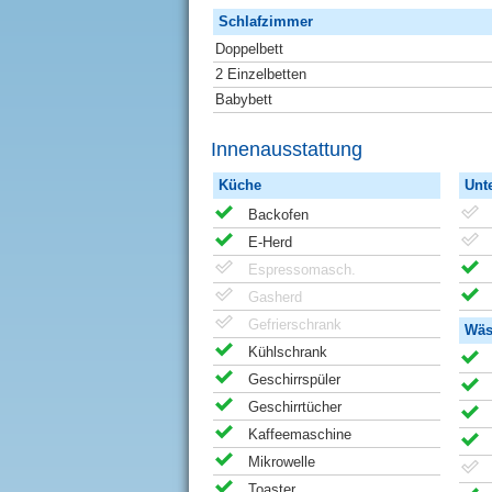
Schlafzimmer
Doppelbett
2 Einzelbetten
Babybett
Innenausstattung
Küche
Unt
Backofen
E-Herd
Espressomasch.
Gasherd
Gefrierschrank
Wäs
Kühlschrank
Geschirrspüler
Geschirrtücher
Kaffeemaschine
Mikrowelle
Toaster