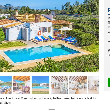
B
R
P
A
A
P
ab
sa. Die Finca Mauri ist ein schönes, helles Ferienhaus und ideal für
schätzen.