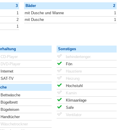
3
Bäder
2
1
mit Dusche und Wanne
1
2
mit Dusche
1
1
erhaltung
Sonstiges
CD-Player
behindertenger.
DVD-Player
Fön
Internet
Haustiere
SAT-TV
Heizung
Hochstuhl
che
Kamin
Bettwäsche
Klimaanlage
Bügelbrett
Safe
Bügeleisen
Ventilator
Handtücher
Wäschetrockner