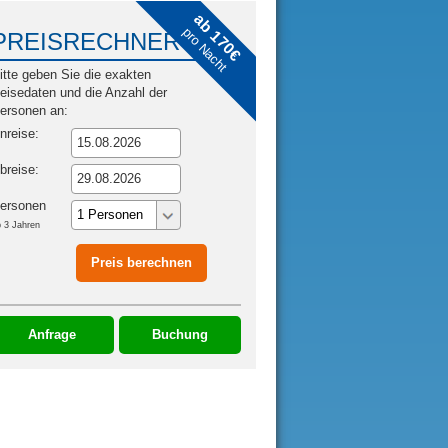
ab 170€
pro Nacht
PREISRECHNER
itte geben Sie die exakten
eisedaten und die Anzahl der
ersonen an:
nreise:
breise:
ersonen
 3 Jahren
Anfrage
Buchung