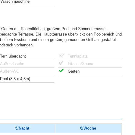
Waschmaschine
en Garten mit Rasenflächen, großem Pool und Sonnenterrasse.
berdachte Terrasse. Die Hauptterrasse überblickt den Poolbereich und
it einem Esstisch und einem großen, gemauerten Grill ausgestattet.
undstück vorhanden.
Terr. überdacht
Tennisplatz
Außendusche
Fitness/Sauna
Außen-WC
Garten
Pool (8,5 x 4,5m)
€/Nacht
€/Woche