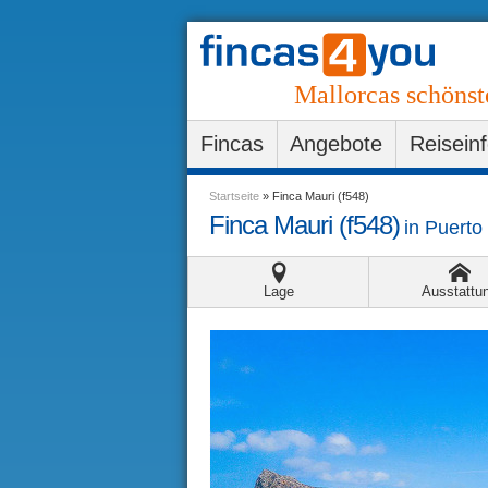
Mallorcas schönst
Fincas
Angebote
Reisein
Startseite
»
Finca Mauri (f548)
Finca Mauri (f548)
in
Puerto
Lage
Ausstattu