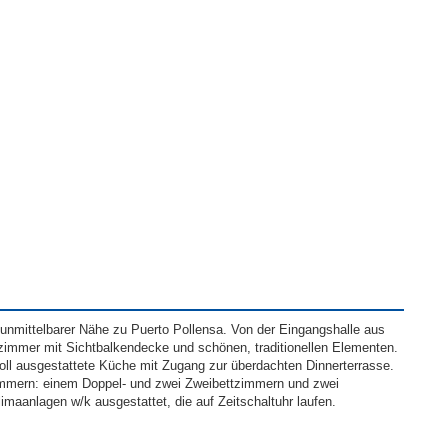
 unmittelbarer Nähe zu Puerto Pollensa. Von der Eingangshalle aus
zimmer mit Sichtbalkendecke und schönen, traditionellen Elementen.
voll ausgestattete Küche mit Zugang zur überdachten Dinnerterrasse.
zimmern: einem Doppel- und zwei Zweibettzimmern und zwei
maanlagen w/k ausgestattet, die auf Zeitschaltuhr laufen.