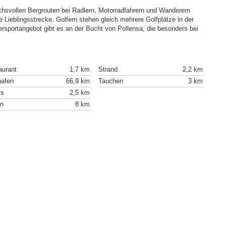
hsvollen Bergrouten bei Radlern, Motorradfahrern und Wanderern
ne Lieblingsstrecke. Golfern stehen gleich mehrere Golfplätze in der
sportangebot gibt es an der Bucht von Pollensa, die besonders bei
aurant
1,7 km
Strand
2,2 km
hafen
66,9 km
Tauchen
3 km
is
2,5 km
en
8 km