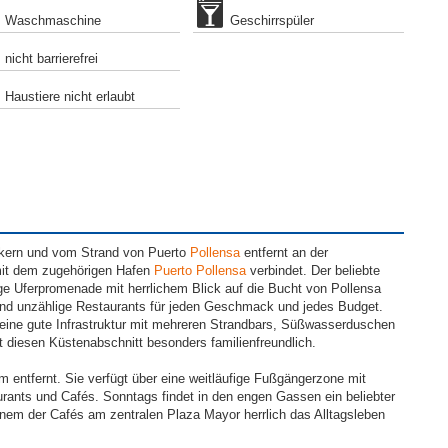
Waschmaschine
Geschirrspüler
nicht barrierefrei
Haustiere nicht erlaubt
tskern und vom Strand von Puerto
Pollensa
entfernt an der
mit dem zugehörigen Hafen
Puerto Pollensa
verbindet. Der beliebte
ge Uferpromenade mit herrlichem Blick auf die Bucht von Pollensa
nd unzählige Restaurants für jeden Geschmack und jedes Budget.
eine gute Infrastruktur mit mehreren Strandbars, Süßwasserduschen
t diesen Küstenabschnitt besonders familienfreundlich.
m entfernt. Sie verfügt über eine weitläufige Fußgängerzone mit
urants und Cafés. Sonntags findet in den engen Gassen ein beliebter
inem der Cafés am zentralen Plaza Mayor herrlich das Alltagsleben