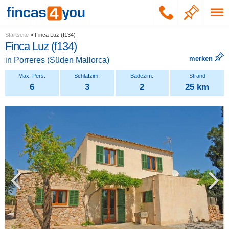
Startseite
»
Finca Luz (f134)
Finca Luz (f134)
merken
in
Porreres
(
Süden Mallorca
)
6
3
2
25 km