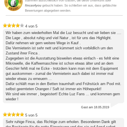
stammen ausschließlich von Gästen, die diese Unterkunft über
fincas4you
gebucht haben. So schließen wir aus, dass gefälschte
Bewertungen abgegeben werden.
4
von
5
Wir haben zum wiederholten Mal die Luz besucht und wir lieben sie ....
Die Lage , absolut ruhig und viel Natur , ist für uns das Highlight.
Dafür nehmen wir gern weitere Wege in Kauf .
Die Vermieterin ist sehr nett und kümmert sich vorbildlich um den
Zustand ihrer Finca .
Zugegeben ist die Ausstattung bisweilen etwas einfach - es fehlt eine
Mikrowelle, die Kaffeemaschine ist schon etwas älter und an dem
Geschirr fehlt mal ne Ecke - trotzdem kann man mit dem Equipment
gut auskommen - zumal die Vermieterin auch dabei ist immer mal
wieder etwas zu erneuern ...
Dafür schläft man in den Betten traumhaft und Frühstück am Pool mit.
selbst geernteten Orangen / Saft ist immer ein Höhepunkt!
Wir sind wie immer , begeistert! Echte Luz Fans ... und kommen gern
wieder !
Gast
am 18.05.2019
5
von
5
Sehr ruhige Finca, das Richtige zum erholen. Besonderen Dank gilt
der Besitzerin für die nette Einweisung und das sie auf Anruf sofort