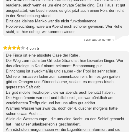
reagierte, auch wenn es um eine private Sache ging. Das Haus ist gut
ausgestattet, wie beschrieben, es gibt jetzt auch einen Fön, der nicht
in der Beschreibung stand!
Einziges kleines Manko war die nicht funktionierende
Poolbeleuchtung, wäre am Abend noch schöner gewesen. Wer Ruhe
sicht, ist hier richtig, wir kommen wieder.
Gast
am 28.07.2018
4
von
5
Die Finca ist eine absolute Oase der Ruhe .
Der Weg zum nächsten Ort oder Strand ist hier bisweilen länger. Wer
das allerdings in Kauf nimmt bekommt Entspannung pur.
Einrichtung ist zweckmäßig und sauber - der Pool ist sehr schön .
Mehrere Terrassen laden zum sonnenbaden ein. Im riesigen garten
gibt es Orangen und Zitronenbäume, sodass es morgens frisch
gepressten Saft gab .
Es gibt mobile Heizkörper , die wir abends auch benutzt haben .
Die Eigentümerin war nett und hilfsbereit , sie war pünktlich am
vereinbartem Treffpunkt und hat uns alles gut erklärt .
Warmes Wasser war zwar da, doch der 4. duscher morgens hatte
schon etwas Pech ...
Allein die Wasserpumpe , die uns eine Nacht um den Schlaf gebracht
hat , hat unser urlaubserlebnis geschmälert.
Am nächsten morgen haben wir die Eigentümerin informiert und die