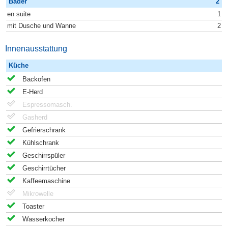
Bäder
2
en suite
1
mit Dusche und Wanne
2
Innenausstattung
Küche
Backofen
E-Herd
Espressomasch.
Gasherd
Gefrierschrank
Kühlschrank
Geschirrspüler
Geschirrtücher
Kaffeemaschine
Mikrowelle
Toaster
Wasserkocher