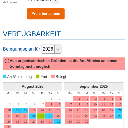
ab 3 Jahren
VERFÜGBARKEIT
Belegungsplan für
Aus organisatorischen Gründen ist die An-/Abreise an einem
Sonntag nicht möglich
An-/Abreisetag
Frei
Belegt
August
2026
September
2026
Mo
Di
Mi
Do
Fr
Sa
So
Mo
Di
Mi
Do
Fr
Sa
So
1
2
1
2
3
4
5
6
3
4
5
6
7
8
9
7
8
9
10
11
12
13
10
11
12
13
14
15
16
14
15
16
17
18
19
20
17
18
19
20
21
22
23
21
22
23
24
25
26
27
24
25
26
27
28
29
30
28
29
30
31