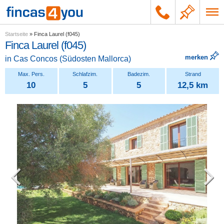
Startseite
»
Finca Laurel (f045)
Finca Laurel (f045)
merken
in
Cas Concos
(
Südosten Mallorca
)
10
5
5
12,5 km