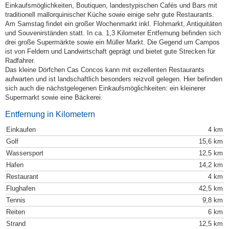
Einkaufsmöglichkeiten, Boutiquen, landestypischen Cafés und Bars mit
traditionell mallorquinischer Küche sowie einige sehr gute Restaurants.
Am Samstag findet ein großer Wochenmarkt inkl. Flohmarkt, Antiquitäten
und Souvenirständen statt. In ca. 1,3 Kilometer Entfernung befinden sich
drei große Supermärkte sowie ein Müller Markt. Die Gegend um Campos
ist von Feldern und Landwirtschaft geprägt und bietet gute Strecken für
Radfahrer.
Das kleine Dörfchen Cas Concos kann mit exzellenten Restaurants
aufwarten und ist landschaftlich besonders reizvoll gelegen. Hier befinden
sich auch die nächstgelegenen Einkaufsmöglichkeiten: ein kleinerer
Supermarkt sowie eine Bäckerei.
Entfernung in Kilometern
Einkaufen
4 km
Golf
15,6 km
Wassersport
12,5 km
Hafen
14,2 km
Restaurant
4 km
Flughafen
42,5 km
Tennis
9,8 km
Reiten
6 km
Strand
12,5 km