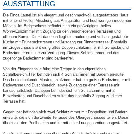
AUSSTATTUNG
Die Finca Laurel ist ein elegant und geschmackvoll ausgestattetes Haus
mit einer stilvollen Mischung aus Antiquitäten und hochwertigen modernen
Möbeln. Im Erdgeschoss befindet sich ein großzügiges, helles
Wohn-/Esszimmer mit Zugang zu den verschiedenen Terrassen und
offenem Kamin. Direkt daneben liegt die moderne und voll ausgestattete
Küche mit Frühstückstresen und Ausgang zur Dinnerterrasse. Ebenfalls
im Erdgeschoss steht ein großes Doppelschlafzimmer mit Sofaecke und
Badezimmer en-suite zur Verfügung. Dieses Schlafzimmer und das
zugehörige Badezimmer sind barrierefrei.
Von der Eingangshalle führt eine Treppe in den eigentlichen
Schlafbereich. Hier befinden sich 4 Schlafzimmer mit Bädern en-suite.
Das beeindruckende Masterschlafzimmer hat ein großes Badezimmer mit
Badewanne und Duschbereich, sowie Zugang zu einer Terrasse mit
Landschaftsblick. Daneben befindet sich ein Schlafzimmer mit 2
Einzelbetten und Duschbad en-suite, das ebenfalls Zugang zu dieser
Terrasse hat.
Gegenüber befinden sich zwei Schlafzimmer mit Doppelbett und Bädern
en-suite, die sich die zweite Terrasse des Obergeschosses teilen. Diese
überblickt den Poolbereich und ist mit einer Loungegarnitur ausgestattet.
Alle Schlafzimmer verfügen über große Wandschränke und sind mit