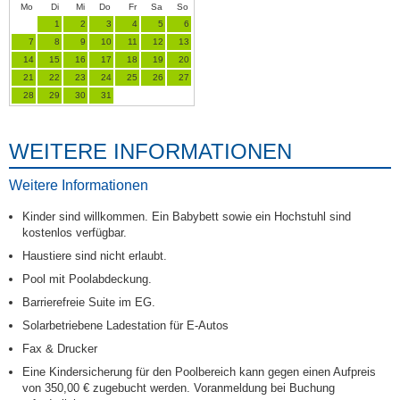
Mo
Di
Mi
Do
Fr
Sa
So
1
2
3
4
5
6
7
8
9
10
11
12
13
14
15
16
17
18
19
20
21
22
23
24
25
26
27
28
29
30
31
WEITERE INFORMATIONEN
Weitere Informationen
Kinder sind willkommen. Ein Babybett sowie ein Hochstuhl sind
kostenlos verfügbar.
Haustiere sind nicht erlaubt.
Pool mit Poolabdeckung.
Barrierefreie Suite im EG.
Solarbetriebene Ladestation für E-Autos
Fax & Drucker
Eine Kindersicherung für den Poolbereich kann gegen einen Aufpreis
von 350,00 € zugebucht werden. Voranmeldung bei Buchung