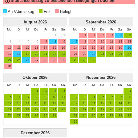
Bitte anschlüssig zu bestehenden Belegungen buchen!
An-/Abreisetag
Frei
Belegt
August
2026
September
2026
Mo
Di
Mi
Do
Fr
Sa
So
Mo
Di
Mi
Do
Fr
Sa
So
1
2
1
2
3
4
5
6
3
4
5
6
7
8
9
7
8
9
10
11
12
13
10
11
12
13
14
15
16
14
15
16
17
18
19
20
17
18
19
20
21
22
23
21
22
23
24
25
26
27
24
25
26
27
28
29
30
28
29
30
31
Oktober
2026
November
2026
Mo
Di
Mi
Do
Fr
Sa
So
Mo
Di
Mi
Do
Fr
Sa
So
1
2
3
4
1
5
6
7
8
9
10
11
2
3
4
5
6
7
8
12
13
14
15
16
17
18
9
10
11
12
13
14
15
19
20
21
22
23
24
25
16
17
18
19
20
21
22
26
27
28
29
30
31
23
24
25
26
27
28
29
30
Dezember
2026