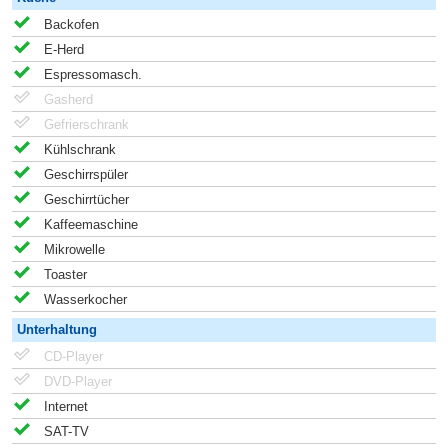
Backofen
E-Herd
Espressomasch.
Gasherd
Gefrierschrank
Kühlschrank
Geschirrspüler
Geschirrtücher
Kaffeemaschine
Mikrowelle
Toaster
Wasserkocher
Unterhaltung
CD-Player
DVD-Player
Internet
SAT-TV