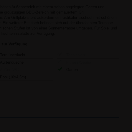
schönen Außenbereich mit einem schön angelegten Garten und
ine großzügigen BBQ-Bereich mit gemauertem Grill,
e. Am Grillplatz steht außerdem ein rustikaler Esstisch mit schönem
 Ein weiterer Esstisch befindet sich auf der überdachten Terrasse
ömischen Stufen ist von einer Sonnenterrasse umgeben. Für Spiel und
 Tischtennisplatte zur Verfügung.
e zur Verfügung
Terr. überdacht
Tennisplatz
Außendusche
Fitness/Sauna
Außen-WC
Garten
Pool (10x4,5m)