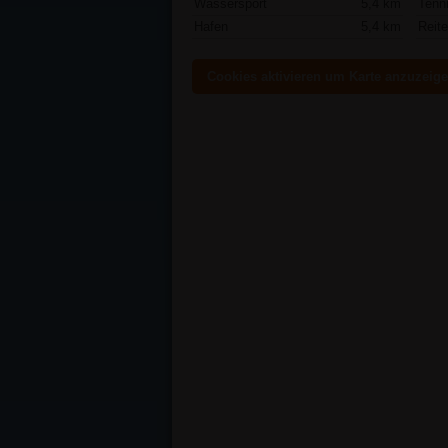
Wassersport
5,4 km
Tenn
Hafen
5,4 km
Reit
Cookies aktivieren um Karte anzuzeig