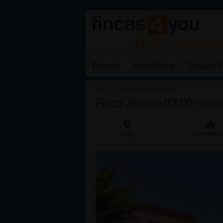
Mallorcas schönst
Fincas
Angebote
Reisein
Startseite
»
Finca Jerome (f333)
Finca Jerome (f333)
in
S'Ho
Lage
Ausstattu