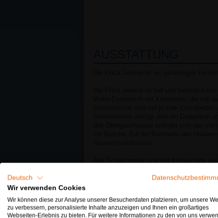
AUSSTATTUNG
Die Finca Jerome ist ein geräumiges Ferie
Die Finca Jerome ist hell und freundlich mi
Wohn-Essbereich mit Kaminofen, die voll au
Schlafzimmer sind mit je zwei Einzelbetten 
Schlafzimmer verfügt über ein Doppelbett 
des Obergeschosses befindet sich das vier
mit Dusche. Auf der Rückseite des Hauses 
Hauswirtschaftsraum.
Alle Schlafzimmer sind mit Klimaanlage ausge
Schlafzimmer & Bäder
Deutsch
Datenschutzbestimm
Wir verwenden Cookies
Schlafzimmer
Wir können diese zur Analyse unserer Besucherdaten platzieren, um unsere We
Doppelbett
zu verbessern, personalisierte Inhalte anzuzeigen und Ihnen ein großartiges
Webseiten-Erlebnis zu bieten. Für weitere Informationen zu den von uns verwe
2 Einzelbetten