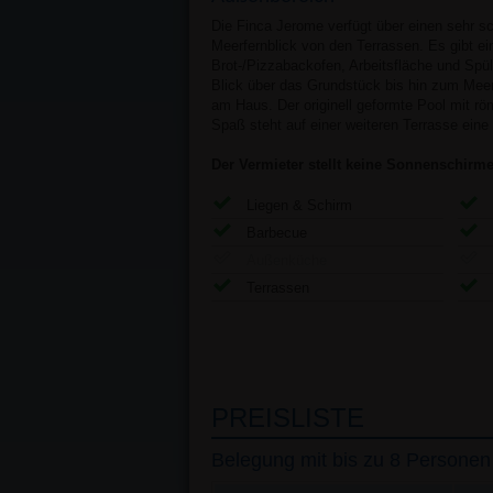
Die Finca Jerome verfügt über einen sehr 
Meerfernblick von den Terrassen. Es gibt e
Brot-/Pizzabackofen, Arbeitsfläche und Spül
Blick über das Grundstück bis hin zum Meer.
am Haus. Der originell geformte Pool mit r
Spaß steht auf einer weiteren Terrasse eine
Der Vermieter stellt keine Sonnenschirm
Liegen & Schirm
Barbecue
Außenküche
Terrassen
PREISLISTE
Belegung mit bis zu 8 Personen