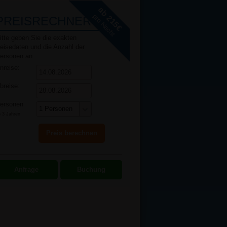
ab 215€
pro Nacht
PREISRECHNER
itte geben Sie die exakten
eisedaten und die Anzahl der
ersonen an:
nreise:
breise:
ersonen
 3 Jahren
Anfrage
Buchung