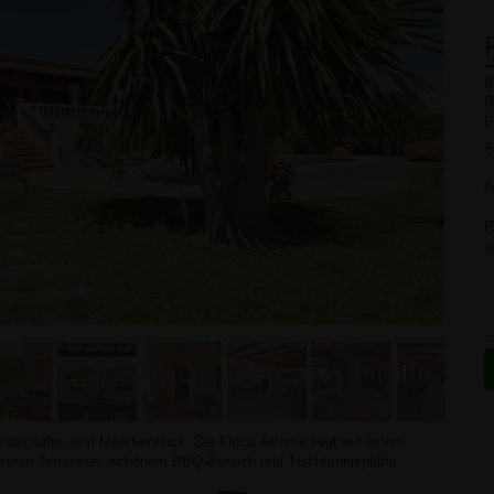
B
R
P
A
A
P
ab
ndschafts- und Meerfernblick. Die Finca Jerome liegt auf einem
eren Terrassen, schönem BBQ-Bereich und Tischtennisplatte.