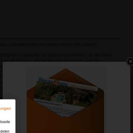
nhaus mit Meerfernblick und einem schönen BBQ-Bereich.
t gehobener Ausstattung. Im Erdgeschoss befindet sich der offene
sgestattete Küche und drei Doppelschlafzimmer. Zwei der
ausgestattet und teilen sich ein modernes Bad mit Dusche. Das dritte
und ein modernes Bad en-suite, ebenfalls mit Dusche. Im Turmzimmer
te Schlafzimmer mit 2 Einzelbetten und einem modernen Bad en-suite
und nur von außen zugänglich befindet sich außerdem ein
stattet, die Betriebszeit ist festgelegt (21:00 - 06:00 Uhr).
ungen
4
Bäder
3
bseite
1
en suite
2
ndeten
3
mit Dusche
3