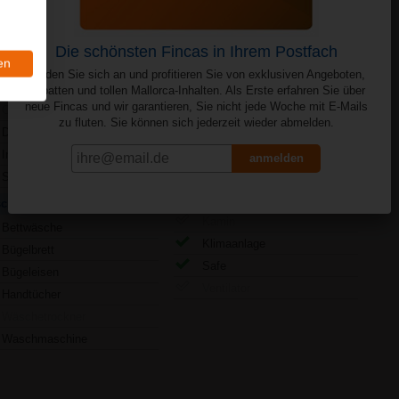
1
en
erhaltung
Sonstiges
CD-Player
behindertenger.
DVD-Player
Fön
Internet
Haustiere
SAT-TV
Heizung
Hochstuhl
che
Kamin
Bettwäsche
Klimaanlage
Bügelbrett
Safe
Bügeleisen
Ventilator
Handtücher
Wäschetrockner
Waschmaschine