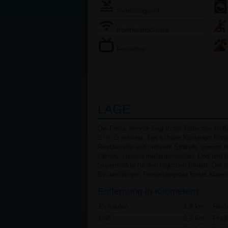
Swimmingpool
Internetanschluss
Fernseher
LAGE
Die Finca Jerome liegt in der Nähe des Golf
S'Horta
entfernt. Der schöne Küstenort Port
Restaurants und mehrere Strände, sowohl im
kleines, typisch mallorquinisches Dorf und 
Supermärkte für den täglichen Bedarf. Der l
Ein vielfältiges Freizeitangebot bietet Abwe
Entfernung in Kilometern
Einkaufen
1,8 km
Rest
Golf
2,2 km
Flug