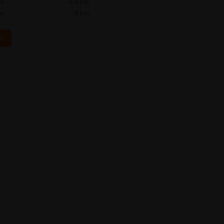
is
5,9 km
en
8 km
en