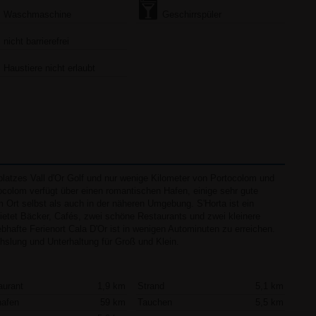
Waschmaschine
Geschirrspüler
nicht barrierefrei
Haustiere nicht erlaubt
platzes Vall d'Or Golf und nur wenige Kilometer von Portocolom und
ocolom verfügt über einen romantischen Hafen, einige sehr gute
 Ort selbst als auch in der näheren Umgebung. S'Horta ist ein
bietet Bäcker, Cafés, zwei schöne Restaurants und zwei kleinere
ebhafte Ferienort Cala D'Or ist in wenigen Autominuten zu erreichen.
chslung und Unterhaltung für Groß und Klein.
aurant
1,9 km
Strand
5,1 km
hafen
59 km
Tauchen
5,5 km