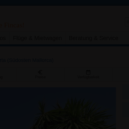
e Fincas!
fos
Flüge & Mietwagen
Beratung & Service
rta
(
Südosten Mallorca
)
ng
Preise
Verfügbarkeit