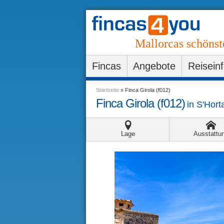
Mallorcas schönst
Fincas
Angebote
Reisein
Startseite
»
Finca Girola (f012)
Finca Girola (f012)
in
S'Hort
Lage
Ausstattu