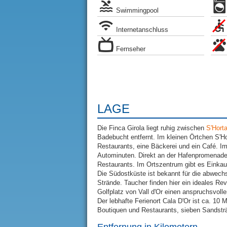
Swimmingpool
Internetanschluss
Fernseher
LAGE
Die Finca Girola liegt ruhig zwischen
S'Hort
Badebucht entfernt. Im kleinen Örtchen S'Ho
Restaurants, eine Bäckerei und ein Café. 
Autominuten. Direkt an der Hafenpromenade 
Restaurants. Im Ortszentrum gibt es Einkau
Die Südostküste ist bekannt für die abwech
Strände. Taucher finden hier ein ideales Re
Golfplatz von Vall d'Or einen anspruchsvolle
Der lebhafte Ferienort Cala D'Or ist ca. 10
Boutiquen und Restaurants, sieben Sandsträ