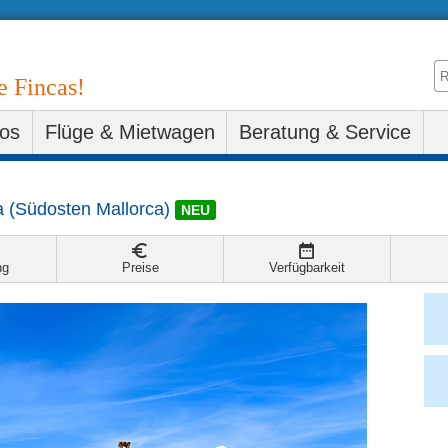
e Fincas!
fos
Flüge & Mietwagen
Beratung & Service
a
(
Südosten Mallorca
)
NEU
ng
Preise
Verfügbarkeit