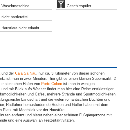
Waschmaschine
Geschirrspüler
nicht barrierefrei
Haustiere nicht erlaubt
a
und der
Cala Sa Nau
, nur ca. 3 Kilometer von dieser schönen
rta ist man in zwei Minuten. Hier gibt es einen kleinen Supermarkt, 2
Im malerischen Hafen von
Porto Colom
ist man in wenigen
und mit Blick aufs Wasser findet man hier eine Reihe erstklassiger
fsmöglichkeiten und Cafés, mehrere Strände und Sportmöglichkeiten.
slungsreiche Landschaft und die vielen romantischen Buchten und
vier, Radfahrer herausfordernde Routen und Golfer haben mit dem
n Platz mit Meerblick vor der Haustüre.
 Minuten entfernt und bietet neben einer schönen Fußgängerzone mit
nde und eine Auswahl an Freizeitaktivitäten.