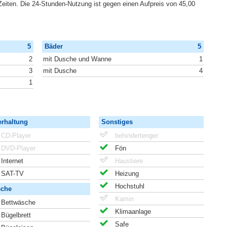
 Zeiten. Die 24-Stunden-Nutzung ist gegen einen Aufpreis von 45,00
5
Bäder
5
2
mit Dusche und Wanne
1
3
mit Dusche
4
1
erhaltung
Sonstiges
CD-Player
behindertenger.
DVD-Player
Fön
Internet
Haustiere
SAT-TV
Heizung
Hochstuhl
che
Kamin
Bettwäsche
Klimaanlage
Bügelbrett
Safe