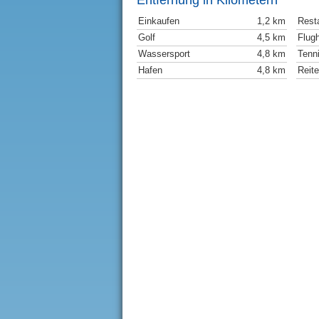
Entfernung in Kilometern
Einkaufen
1,2 km
Rest
Golf
4,5 km
Flug
Wassersport
4,8 km
Tenn
Hafen
4,8 km
Reit