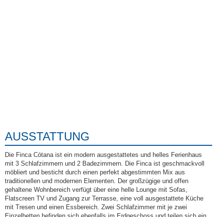
AUSSTATTUNG
Die Finca Cótana ist ein modern ausgestattetes und helles Ferienhaus
mit 3 Schlafzimmern und 2 Badezimmern. Die Finca ist geschmackvoll
möbliert und besticht durch einen perfekt abgestimmten Mix aus
traditionellen und modernen Elementen. Der großzügige und offen
gehaltene Wohnbereich verfügt über eine helle Lounge mit Sofas,
Flatscreen TV und Zugang zur Terrasse, eine voll ausgestattete Küche
mit Tresen und einen Essbereich. Zwei Schlafzimmer mit je zwei
Einzelbetten befinden sich ebenfalls im Erdgeschoss und teilen sich ein