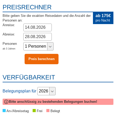
PREISRECHNER
ab 175€
Bitte geben Sie die exakten Reisedaten und die Anzahl der
Personen an:
pro Nacht
Anreise:
Abreise:
Personen
ab 3 Jahren
VERFÜGBARKEIT
Belegungsplan für
Bitte anschlüssig zu bestehenden Belegungen buchen!
An-/Abreisetag
Frei
Belegt