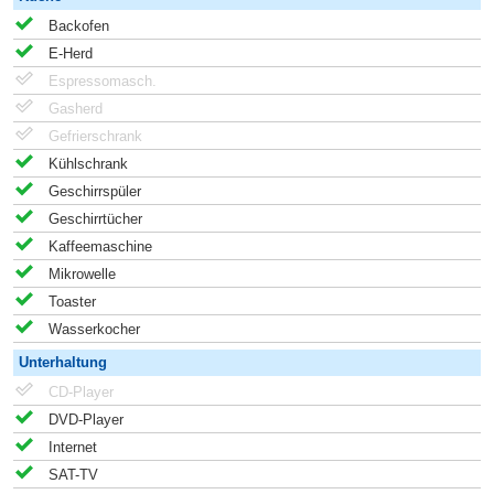
Backofen
E-Herd
Espressomasch.
Gasherd
Gefrierschrank
Kühlschrank
Geschirrspüler
Geschirrtücher
Kaffeemaschine
Mikrowelle
Toaster
Wasserkocher
Unterhaltung
CD-Player
DVD-Player
Internet
SAT-TV