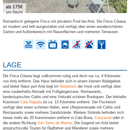
ab 175€
pro Nacht
Romantisch gelegene Finca mit privatem Pool bei Artà. Die Finca Cótana
ist modern und hell ausgestattet und verfügt über einen wunderschönen
Garten und Außenbereich mit Rasenflächen und mehreren Terrassen.
LAGE
Die Finca Cótana liegt vollkommen ruhig und doch nur ca. 4 Kilometer
von Artà entfernt. Das Haus befindet sich in einem kleinen Waldgebiet
und bietet Natur pur! Artà liegt im
Nordosten
der Insel und verfügt über
eine zauberhafte Altstadt mit Fußgängerzone, Restaurants,
landestypischen Cafés und eine Vielzahl schöner Boutiquen. Der lebhafte
Küstenort
Cala Ratjada
ist ca. 13 Kilometer entfernt. Der Fischerort
verfügt über einen schönen Hafen, eine Uferpromenade mit Cafés und
Restaurants sowie mehrere Sandstrände. Weitere Strände befinden sich
etwas mehr als 20 Autominuten entfernt in Cala Bona,
Canyamel
oder in
die andere Richtung
Son Serra de Marina
. Die Gegend um Artà bietet
anspruchsvolle Touren für Radfahrer und Wanderer sowie mehrere