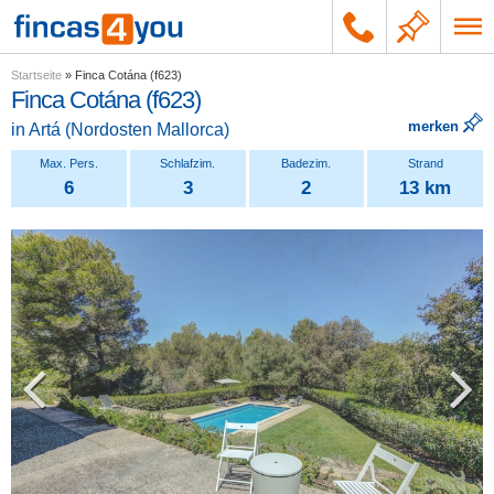
Startseite
»
Finca Cotána (f623)
Finca Cotána (f623)
merken
in
Artá
(
Nordosten Mallorca
)
6
3
2
13 km