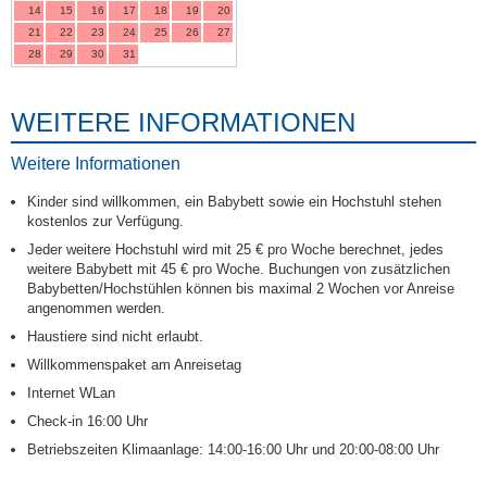
14
15
16
17
18
19
20
21
22
23
24
25
26
27
28
29
30
31
WEITERE INFORMATIONEN
Weitere Informationen
Kinder sind willkommen, ein Babybett sowie ein Hochstuhl stehen
kostenlos zur Verfügung.
Jeder weitere Hochstuhl wird mit 25 € pro Woche berechnet, jedes
weitere Babybett mit 45 € pro Woche. Buchungen von zusätzlichen
Babybetten/Hochstühlen können bis maximal 2 Wochen vor Anreise
angenommen werden.
Haustiere sind nicht erlaubt.
Willkommenspaket am Anreisetag
Internet WLan
Check-in 16:00 Uhr
Betriebszeiten Klimaanlage: 14:00-16:00 Uhr und 20:00-08:00 Uhr