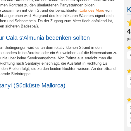
hmen Kontrast zu den überlaufenen Partystränden bilden.
ie zusammen mit dem Strand der benachbarten
Cala des Moro
von
ht angesehen wird. Aufgrund des kristallklaren Wassers eignet sich
hen und Schnorcheln. Da der Zugang zum Meer flach abfallend ist,
inen sicheren Badespaß.
4
ur Cala s'Almunia bedenken sollten
(l
en Bedingungen wird es an dem relativ kleinen Strand in den
besonders frühe Anreise oder ein Ausweichen auf die Nebensaison zu
munia über keine Serviceangebote. Von Palma aus erreicht man die
Richtung nach Santanyí einschlägt, die Ausfahrt in Richtung Es
s
den Pfeilen folgt, die zu den beiden Buchten weisen. An den Strand
arode Steintreppe.
tanyi (Südküste
Mallorca
)