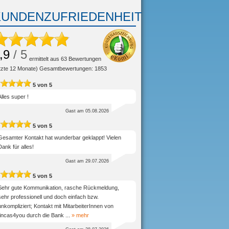
KUNDENZUFRIEDENHEIT
,9
/ 5
ermittelt aus
63
Bewertungen
etzte 12 Monate) Gesamtbewertungen: 1853
5
von
5
Alles super !
Gast
am 05.08.2026
5
von
5
Gesamter Kontakt hat wunderbar geklappt! Vielen
Dank für alles!
Gast
am 29.07.2026
5
von
5
Sehr gute Kommunikation, rasche Rückmeldung,
sehr professionell und doch einfach bzw.
unkompliziert; Kontakt mit MitarbeiterInnen von
fincas4you durch die Bank
...
» mehr