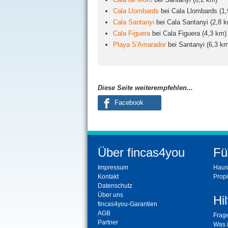
Cala Llombards
bei Cala Llombards (1
Cala Santanyi
bei Cala Santanyi (2,8 
Cala Figuera
bei Cala Figuera (4,3 km)
Playa S'Amarador
bei Santanyi (6,3 km
Diese Seite weiterempfehlen...
Facebook
Über fincas4you
Fü
Impressum
Haus
Kontakt
Propi
Datenschutz
Über uns
Hil
fincas4you-Garantien
AGB
Frag
Partner
Was i