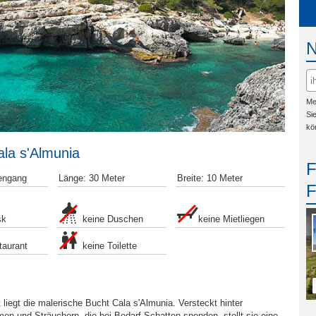
Me
Si
kö
la s'Almunia
engang
Länge: 30 Meter
Breite: 10 Meter
sk
keine Duschen
keine Mietliegen
taurant
keine Toilette
 liegt die malerische Bucht Cala s'Almunia. Versteckt hinter
en und Sträuchern, die bei Bedarf Schatten spenden, stellt sie eine