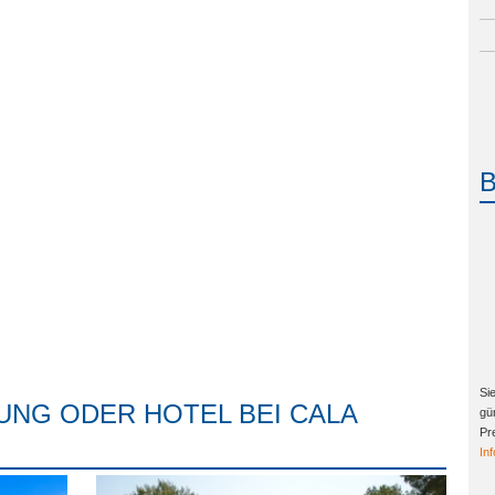
Si
UNG ODER HOTEL BEI CALA
gü
Pr
In