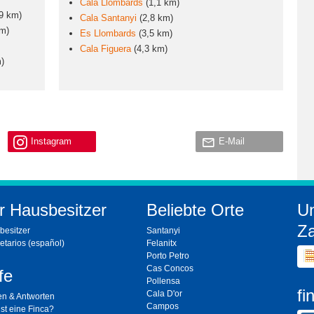
Cala Llombards
(1,1 km)
,9 km)
Cala Santanyi
(2,8 km)
km)
Es Llombards
(3,5 km)
Cala Figuera
(4,3 km)
)
Instagram
E-Mail
r Hausbesitzer
Beliebte Orte
U
Za
besitzer
Santanyi
etarios
(español)
Felanitx
Porto Petro
Cas Concos
fe
Pollensa
fi
Cala D'or
en & Antworten
Campos
st eine Finca?