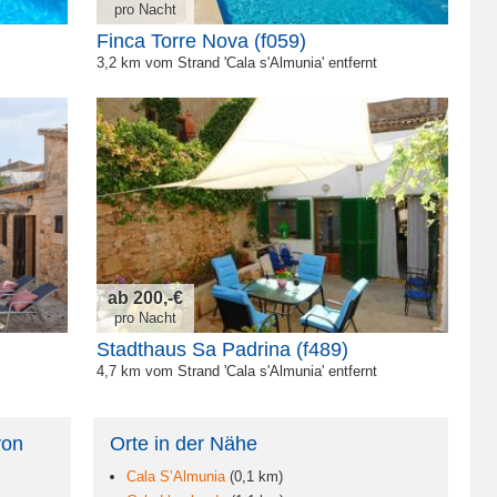
pro Nacht
Finca Torre Nova (f059)
3,2 km vom Strand 'Cala s'Almunia' entfernt
ab 200,-€
pro Nacht
Stadthaus Sa Padrina (f489)
4,7 km vom Strand 'Cala s'Almunia' entfernt
von
Orte in der Nähe
Cala S’Almunia
(0,1 km)