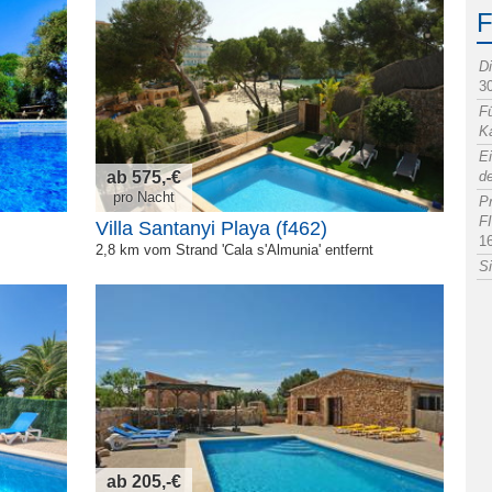
D
3
F
K
Ei
de
ab 575,-€
pro Nacht
P
F
Villa Santanyi Playa (f462)
1
2,8 km vom Strand 'Cala s'Almunia' entfernt
Si
ab 205,-€