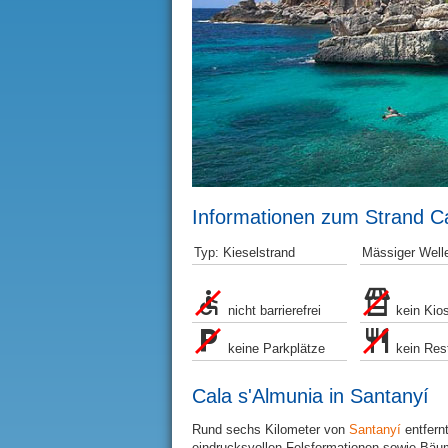
Informationen zum Strand Ca
Typ: Kieselstrand
Mässiger Well
nicht barrierefrei
kein Kio
keine Parkplätze
kein Res
Cala s'Almunia in Santanyí
Rund sechs Kilometer von
Santanyí
entfernt
eindrucksvollen Felsformationen sowie Bäum