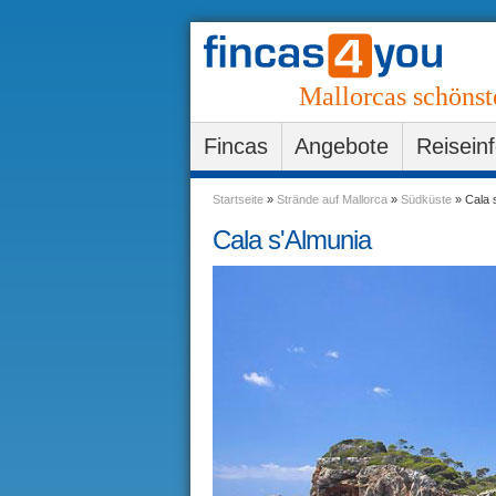
Mallorcas schönst
Fincas
Angebote
Reisein
Startseite
»
Strände auf Mallorca
»
Südküste
»
Cala 
Cala s'Almunia