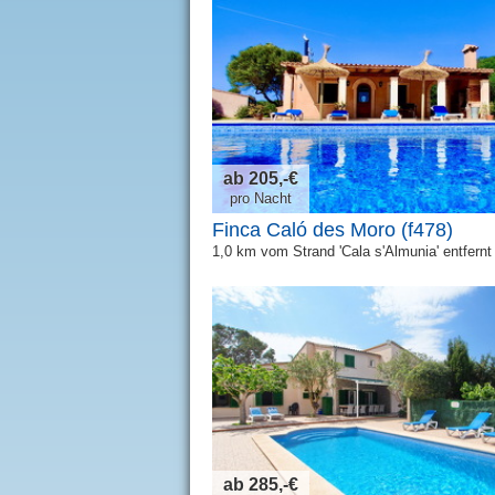
ab 205,-€
pro Nacht
Finca Caló des Moro (f478)
1,0 km vom Strand 'Cala s'Almunia' entfernt
ab 285,-€