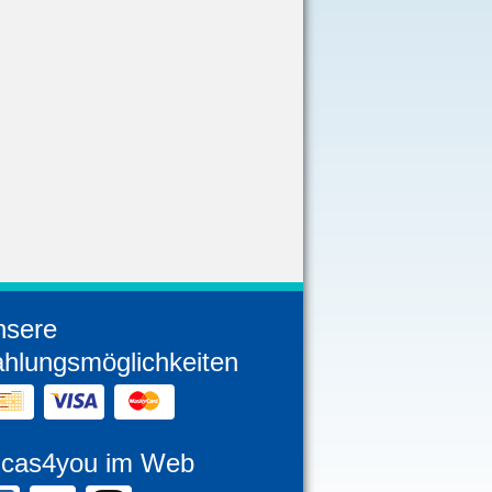
nsere
hlungsmöglichkeiten
ncas4you im Web