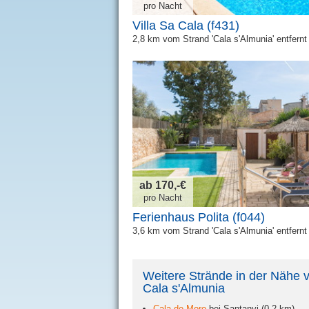
pro Nacht
Villa Sa Cala (f431)
2,8 km vom Strand 'Cala s'Almunia' entfernt
ab 170,-€
pro Nacht
Ferienhaus Polita (f044)
3,6 km vom Strand 'Cala s'Almunia' entfernt
Weitere Strände in der Nähe 
Cala s'Almunia
Cala de Moro
bei Santanyi (0,2 km)