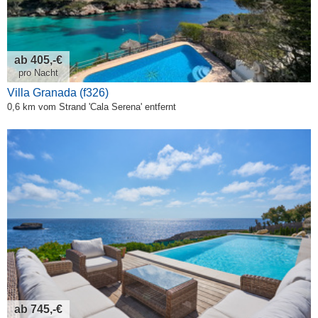
ab 405,-€
pro Nacht
Villa Granada (f326)
0,6 km vom Strand 'Cala Serena' entfernt
ab 745,-€