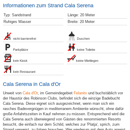
Informationen zum Strand Cala Serena
Typ: Sandstrand
Länge: 20 Meter
Ruhiges Wasser
Breite: 20 Meter
nicht barrierefrei
Duschen
Parkplätze
keine Toilette
kein Kiosk
keine Mietliegen
kein Restaurant
Cala Serena in Cala d'Or
Unweit von
Cala d'Or
, im Gemeindegebiet
Felanitx
und buchstäblich vor
der Haustür des Robinson Clubs, befindet sich die winzige Badebucht
Cala Serena. Diese eignet sich ausgezeichnet, wenn man sich ein
rasches Badevergnügen in mediterranem Ambiente wünscht, ohne dafür
große Anfahrtszeiten in Kauf nehmen zu müssen. Entsprechend wird die
Cala Serena auch überwiegend von Gästen des renommierten Resorts
besucht, die einfach nur dem Schild, welches zur 'Platja', sprich, zum
Strand verweist, zu folgen brauchen. Wer wiederum mit dem Auto anreist,