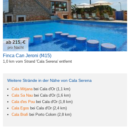
ab 215,-€
pro Nacht
Finca Can Jeroni (f415)
1,0 km vom Strand 'Cala Serena' entfernt
Weitere Strände in der Nähe von Cala Serena
Cala Mitjana
bei Cala d'Or (1,1 km)
Cala Sa Nau
bei Cala d'Or (1,6 km)
Cala d'es Pou
bei Cala d'Or (1,8 km)
Cala Egos
bei Cala d'Or (2,4 km)
Cala Brafi
bei Porto Colom (2,8 km)