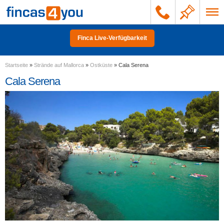
Finca Live-Verfügbarkeit
Startseite
»
Strände auf Mallorca
»
Ostküste
»
Cala Serena
Cala Serena